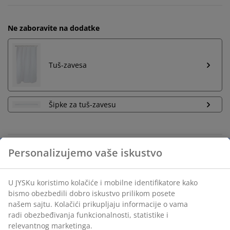
Ne zaboravite na dodatke
Tuš-zavesa
Šipke za tuš-zavesu
Neograničen povraćaj
Bez vremenskog ograničenja - vratite u bilo koju JYSK
prodavnicu
Garancija cene
30 dana garancija cene za sve proizvode
Fleksibilne opcije dostave
Brza i jednostavna dostava po vašem izboru