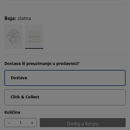
Boja
:
zlatna
Dostava ili preuzimanje u prodavnici?
Dostava
Click & Collect
Količina
-
+
Dodaj u korpu