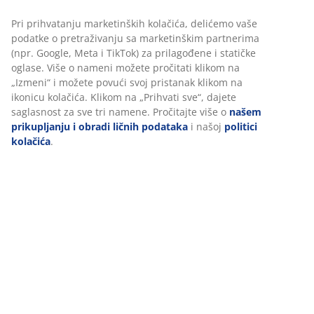
Šifra artikla: 2755250
Personalizujemo vaše iskustvo
Tehnički podaci
U JYSKu koristimo kolačiće i mobilne identifikatore kako bismo
obezbedili dobro iskustvo prilikom posete našem sajtu. Kolačići
prikupljaju informacije o vama radi obezbeđivanja
funkcionalnosti, statistike i relevantnog marketinga.
Recenzije
(
10
)
Pri prihvatanju marketinških kolačića, delićemo vaše podatke o
pretraživanju sa marketinškim partnerima (npr. Google, Meta i
TikTok) za prilagođene i statičke oglase. Više o nameni možete
pročitati klikom na „Izmeni“ i možete povući svoj pristanak kliko
Dostava
na ikonicu kolačića. Klikom na „Prihvati sve“, dajete saglasnost z
sve tri namene. Pročitajte više o
našem prikupljanju i obradi
ličnih podataka
i našoj
politici kolačića
.