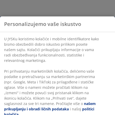
Personalizujemo vaše iskustvo
U JYSKu koristimo kolačiće i mobilne identifikatore kako
bismo obezbedili dobro iskustvo prilikom posete
našem sajtu. Kolačići prikupljaju informacije o vama
radi obezbeđivanja funkcionalnosti, statistike i
relevantnog marketinga.
Pri prihvatanju marketinških kolačića, delićemo vaše
podatke o pretraživanju sa marketinškim partnerima
(npr. Google, Meta i TikTok) za prilagođene i statičke
oglase. Više o nameni možete pročitati klikom na
„Izmeni“ i možete povući svoj pristanak klikom na
ikonicu kolačića. Klikom na „Prihvati sve“, dajete
saglasnost za sve tri namene. Pročitajte više o
našem
prikupljanju i obradi ličnih podataka
i našoj
politici
kolačića
.