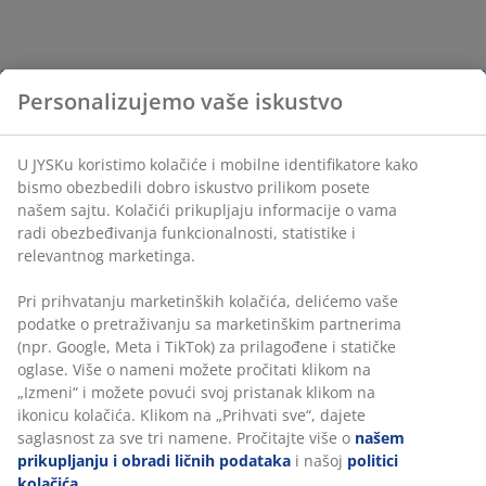
Personalizujemo vaše iskustvo
U JYSKu koristimo kolačiće i mobilne identifikatore kako
bismo obezbedili dobro iskustvo prilikom posete
našem sajtu. Kolačići prikupljaju informacije o vama
radi obezbeđivanja funkcionalnosti, statistike i
relevantnog marketinga.
Pri prihvatanju marketinških kolačića, delićemo vaše
podatke o pretraživanju sa marketinškim partnerima
(npr. Google, Meta i TikTok) za prilagođene i statičke
oglase. Više o nameni možete pročitati klikom na
„Izmeni“ i možete povući svoj pristanak klikom na
ikonicu kolačića. Klikom na „Prihvati sve“, dajete
saglasnost za sve tri namene. Pročitajte više o
našem
prikupljanju i obradi ličnih podataka
i našoj
politici
kolačića
.