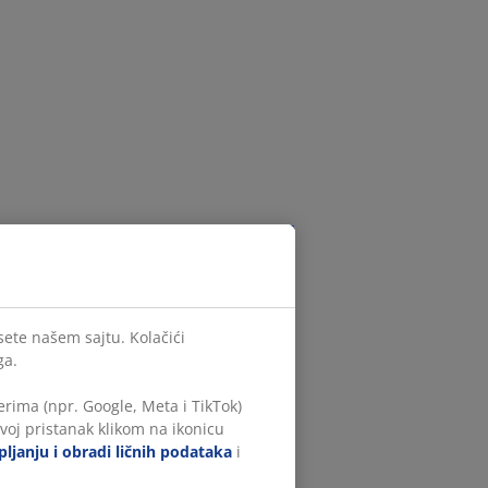
sete našem sajtu. Kolačići
ga.
rima (npr. Google, Meta i TikTok)
voj pristanak klikom na ikonicu
ljanju i obradi ličnih podataka
i