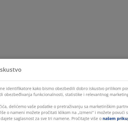
iskustvo
lne identifikatore kako bismo obezbedili dobro iskustvo prilikom po
di obezbeđivanja funkcionalnosti, statistike i relevantnog marketin
čića, delićemo vaše podatke o pretraživanju sa marketinškim partne
 Više o nameni možete pročitati klikom na „Izmeni“ i možete povući s
, dajete saglasnost za sve tri namene. Pročitajte više o
našem prikup