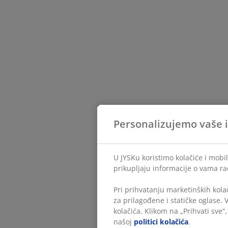
Personalizujemo vaše 
U JYSKu koristimo kolačiće i mobi
prikupljaju informacije o vama ra
Pri prihvatanju marketinških kola
za prilagođene i statičke oglase.
kolačića. Klikom na „Prihvati sve“
našoj
politici kolačića
.