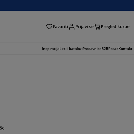
Favoriti
Prijavi se
Pregled korpe
ga
Inspiracija
Leci i katalozi
Prodavnice
B2B
Posao
Kontakt
iše