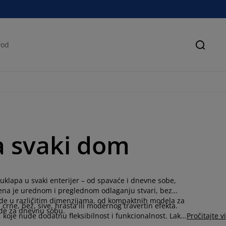
Pretra
a svaki dom
uklapa u svaki enterijer – od spavaće i dnevne sobe,
njena je urednom i preglednom odlaganju stvari, bez
ode u različitim dimenzijama, od kompaktnih modela za
ne, bež, sive, hrasta ili modernog travertin efekta.
mode za dnevnu sobu.
koje nude dodatnu fleksibilnost i funkcionalnost. Lako
Pročitajte v
stora.