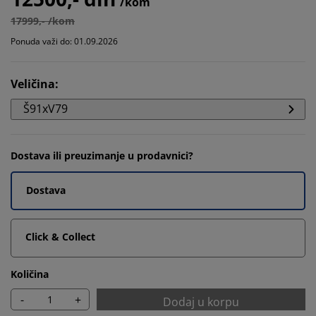
/kom
17999,- /kom
Ponuda važi do: 01.09.2026
Veličina
:
Š91xV79
Dostava ili preuzimanje u prodavnici?
Dostava
Click & Collect
Količina
-
+
Dodaj u korpu