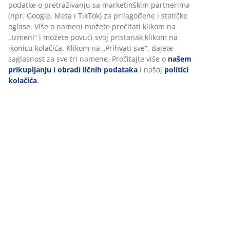
Personalizujemo vaše iskustvo
Recenzije
(
575
)
U JYSKu koristimo kolačiće i mobilne identifikatore kako bismo
obezbedili dobro iskustvo prilikom posete našem sajtu. Kolačići
prikupljaju informacije o vama radi obezbeđivanja
Dostava
funkcionalnosti, statistike i relevantnog marketinga.
Pri prihvatanju marketinških kolačića, delićemo vaše podatke o
pretraživanju sa marketinškim partnerima (npr. Google, Meta i
TikTok) za prilagođene i statičke oglase. Više o nameni možete
pročitati klikom na „Izmeni“ i možete povući svoj pristanak kliko
na ikonicu kolačića. Klikom na „Prihvati sve“, dajete saglasnost z
sve tri namene. Pročitajte više o
našem prikupljanju i obradi
ličnih podataka
i našoj
politici kolačića
.