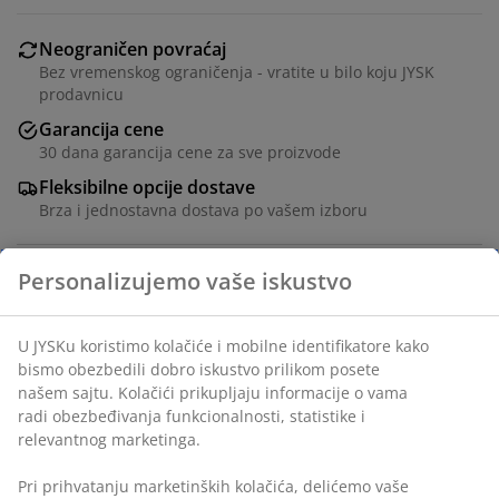
Neograničen povraćaj
Bez vremenskog ograničenja - vratite u bilo koju JYSK
prodavnicu
Garancija cene
30 dana garancija cene za sve proizvode
Fleksibilne opcije dostave
Brza i jednostavna dostava po vašem izboru
Ukrasni furnir. Š91xV79xDub43 cm
Šifra artikla: 3601076
Uputstvo za montažu
Tehnički podaci