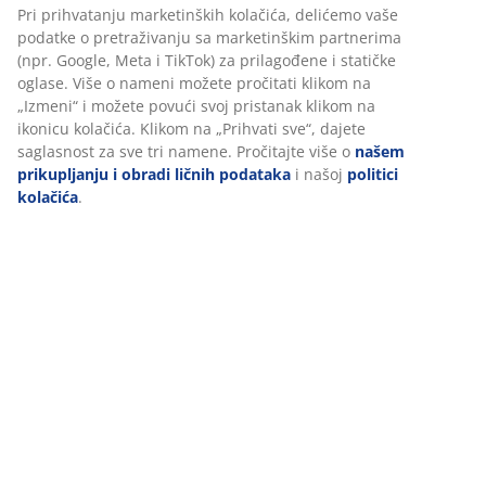
Pri prihvatanju marketinških kolačića, delićemo vaše
podatke o pretraživanju sa marketinškim partnerima
Tehnički podaci
(npr. Google, Meta i TikTok) za prilagođene i statičke
oglase. Više o nameni možete pročitati klikom na
„Izmeni“ i možete povući svoj pristanak klikom na
ikonicu kolačića. Klikom na „Prihvati sve“, dajete
Recenzije
saglasnost za sve tri namene. Pročitajte više o
našem
(
174
)
prikupljanju i obradi ličnih podataka
i našoj
politici
kolačića
.
Dostava