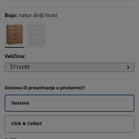
Boja
:
natur divlji hrast
Veličina
:
Š71xV89
Dostava ili preuzimanje u prodavnici?
Dostava
Click & Collect