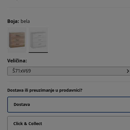
4049%
8712%
Boja
:
bela
2822%
Veličina
:
Š71xV69
Dostava ili preuzimanje u prodavnici?
Dostava
Click & Collect