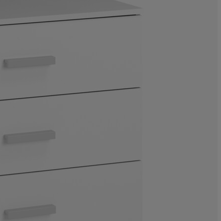
7.36196319018
6.74846625766
33.1288343558