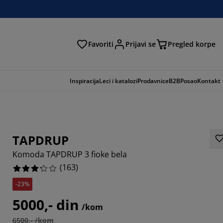
Favoriti
Prijavi se
Pregled korpe
ga
Inspiracija
Leci i katalozi
Prodavnice
B2B
Posao
Kontakt
TAPDRUP
Komoda TAPDRUP 3 fioke bela
(
163
)
-23%
0246%
5000,- din
/kom
8773%
6500,- /kom