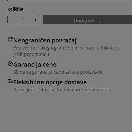
Količina
-
+
Dodaj u korpu
Neograničen povraćaj
Bez vremenskog ograničenja - vratite u bilo koju
JYSK prodavnicu
Garancija cene
30 dana garancija cene za sve proizvode
Fleksibilne opcije dostave
Brza i jednostavna dostava po vašem izboru