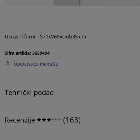
Ukrasni furnir. Š71xV69xDub35 cm
Šifra artikla: 3659494
Uputstvo za montažu
Tehnički podaci
(
163
)
Recenzije