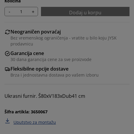
Količina
-
+
Dodaj u korpu
Neograničen povraćaj
Bez vremenskog ograničenja - vratite u bilo koju JYSK
prodavnicu
Garancija cene
30 dana garancija cene za sve proizvode
Fleksibilne opcije dostave
Brza i jednostavna dostava po vašem izboru
Personalizujemo vaše iskustvo
Ukrasni furnir. Š80xV183xDub41 cm
U JYSKu koristimo kolačiće i mobilne identifikatore kako
bismo obezbedili dobro iskustvo prilikom posete
našem sajtu. Kolačići prikupljaju informacije o vama
Šifra artikla: 3650067
radi obezbeđivanja funkcionalnosti, statistike i
Uputstvo za montažu
relevantnog marketinga.