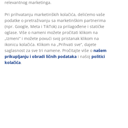
montirati na zid. Š71xV71/81xD35 cm
Šifra artikla: 3640400
Uputstvo za montažu
Tehnički podaci
Recenzije
(
87
)
Dostava