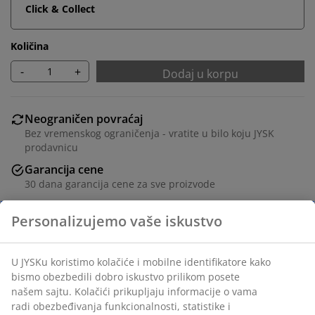
Click & Collect
Količina
-
+
Dodaj u korpu
Neograničen povraćaj
Bez vremenskog ograničenja - vratite u bilo koju JYSK
prodavnicu
Garancija cene
30 dana garancija cene za sve proizvode
Fleksibilne opcije dostave
Brza i jednostavna dostava po vašem izboru
Ukrasni furnir i kaljeno staklo. Može se koristiti kao
samostalan komad ili kombinovati sa drugim SKALS
modulima. Sa odvojivim nogama. Može se slagati ili