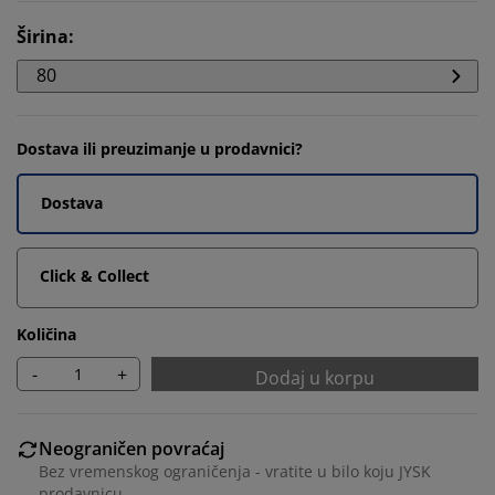
Širina
:
80
Dostava ili preuzimanje u prodavnici?
Dostava
Click & Collect
Količina
-
+
Dodaj u korpu
Neograničen povraćaj
Bez vremenskog ograničenja - vratite u bilo koju JYSK
prodavnicu