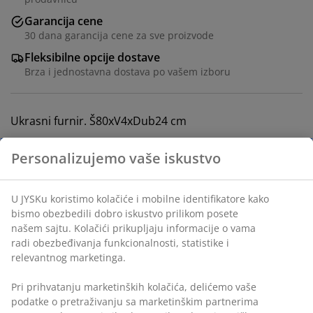
Garancija cene
30 dana garancija cene za sve proizvode
Fleksibilne opcije dostave
Brza i jednostavna dostava po vašem izboru
Ukrasni furnir. Š80xV4xDub24 cm
Šifra artikla: 3600677
Uputstvo za montažu
Personalizujemo vaše iskustvo
Tehnički podaci
U JYSKu koristimo kolačiće i mobilne identifikatore kako
bismo obezbedili dobro iskustvo prilikom posete našem
sajtu. Kolačići prikupljaju informacije o vama radi
Recenzije
obezbeđivanja funkcionalnosti, statistike i relevantnog