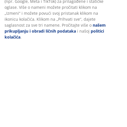
marketinga.
(
197
)
Pri prihvatanju marketinških kolačića, delićemo vaše
podatke o pretraživanju sa marketinškim partnerima (npr.
Google, Meta i TikTok) za prilagođene i statičke oglase. Više
Dostava
o nameni možete pročitati klikom na „Izmeni“ i možete
povući svoj pristanak klikom na ikonicu kolačića. Klikom na
„Prihvati sve“, dajete saglasnost za sve tri namene.
Pročitajte više o
našem prikupljanju i obradi ličnih
podataka
i našoj
politici kolačića
.