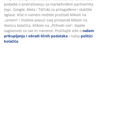
Tehnički podaci
podatke o pretraživanju sa marketinškim partnerima
(npr. Google, Meta i TikTok) za prilagođene i statičke
oglase. Više o nameni možete pročitati klikom na
„Izmeni“ i možete povući svoj pristanak klikom na
Recenzije
ikonicu kolačića. Klikom na „Prihvati sve“, dajete
(
98
)
saglasnost za sve tri namene. Pročitajte više o
našem
prikupljanju i obradi ličnih podataka
i našoj
politici
kolačića
.
Dostava