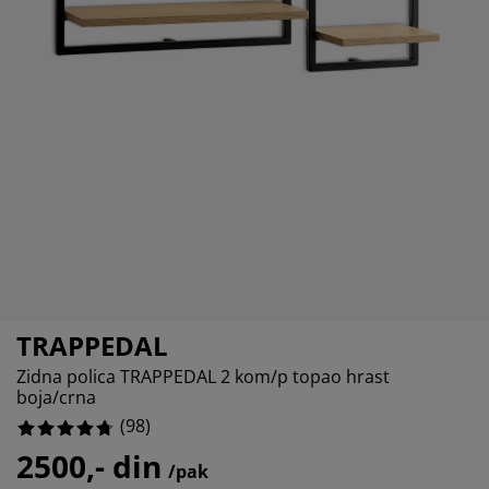
ega i zaštita nameštaja
%
poljna rasveta
aršavi
amovi kreveta
asveta
%
ampovanje
rmari
aze kreveta sa prostorom za odlaganje
omaćinstvo
%
ameštaj za spavaću sobu
odnice
ečja soba
%
ečji dušeci
eš
čji kreveti
TRAPPEDAL
Zidna polica TRAPPEDAL 2 kom/p topao hrast
boja/crna
(
98
)
2500,- din
/pak