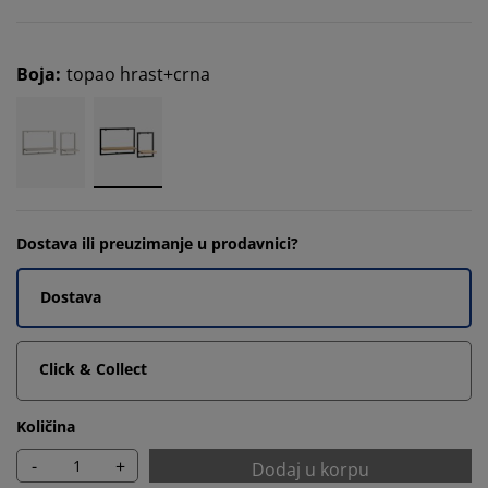
Boja
:
topao hrast+crna
Dostava ili preuzimanje u prodavnici?
Dostava
Click & Collect
Količina
-
+
Dodaj u korpu