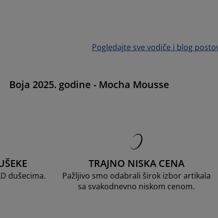
Pogledajte sve vodiče i blog posto
e
Boja 2025. godine - Mocha Mousse
UŠEKE
TRAJNO NISKA CENA
LD dušecima.
Pažljivo smo odabrali širok izbor artikala
sa svakodnevno niskom cenom.