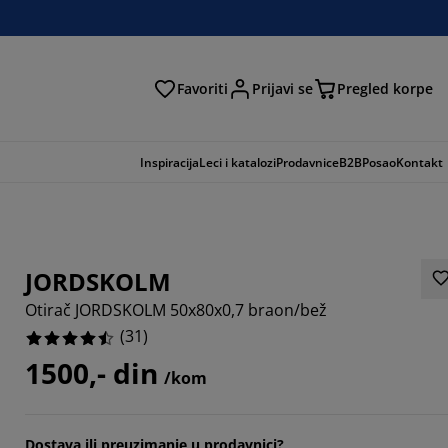
Favoriti
Prijavi se
Pregled korpe
ga
Inspiracija
Leci i katalozi
Prodavnice
B2B
Posao
Kontakt
JORDSKOLM
Otirač JORDSKOLM 50x80x0,7 braon/bež
(
31
)
1500,- din
/kom
3549%
Dostava ili preuzimanje u prodavnici?