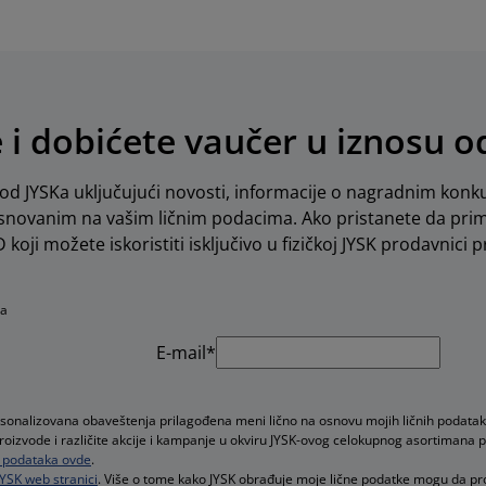
e i dobićete vaučer u iznosu 
d JYSKa uključujući novosti, informacije o nagradnim konku
novanim na vašim ličnim podacima. Ako pristanete da pri
koji možete iskoristiti isključivo u fizičkoj JYSK prodavnici pr
na
E-mail*
rsonalizovana obaveštenja prilagođena meni lično na osnovu mojih ličnih podatak
proizvode i različite akcije i kampanje u okviru JYSK-ovog celokupnog asortimana 
ih podataka ovde
.
JYSK web stranici
. Više o tome kako JYSK obrađuje moje lične podatke mogu da p