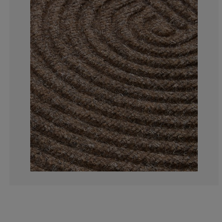
3.22580645161
9.67741935483
3.22580645161