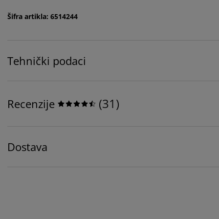
Šifra artikla: 6514244
Tehnički podaci
(
31
)
Recenzije
Dostava