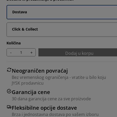
2903%
Dostava
871%
2903%
Click & Collect
Količina
-
+
Dodaj u korpu
Neograničen povraćaj
Bez vremenskog ograničenja - vratite u bilo koju
JYSK prodavnicu
Garancija cene
30 dana garancija cene za sve proizvode
Fleksibilne opcije dostave
Brza i jednostavna dostava po vašem izboru