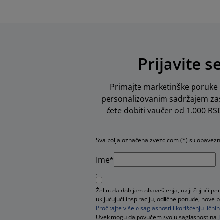
Prijavite s
Primajte marketinške poruke o
personalizovanim sadržajem zas
ćete dobiti vaučer od 1.000 RSD 
Sva polja označena zvezdicom (*) su obavez
Ime*
Želim da dobijam obaveštenja, uključujući pe
uključujući inspiraciju, odlične ponude, nove 
Pročitajte više o saglasnosti i korišćenju ličn
Uvek mogu da povučem svoju saglasnost na