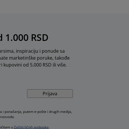
od 1.000 RSD
rsima, inspiraciju i ponude sa
mate marketinške poruke, takođe
i kupovini od 5.000 RSD ili više.
Prijava
a i ponašanja, putem e-pošte i drugih medija,
proizvoda.
ročitam u
Zaštiti ličnih podataka
.