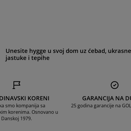
Unesite hygge u svoj dom uz ćebad, ukrasn
jastuke i tepihe
DINAVSKI KORENI
GARANCIJA NA D
ka smo kompanija sa
25 godina garancije na GO
kim korenima. Osnovano u
Danskoj 1979.