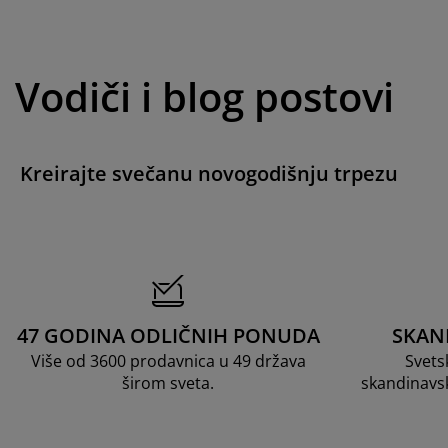
Vodiči i blog postovi
Kreirajte svečanu novogodišnju trpezu
47 GODINA ODLIČNIH PONUDA
SKAN
Više od 3600 prodavnica u 49 država
Svets
širom sveta.
skandinavs