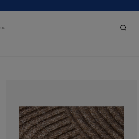
Pretra
83.8709677419
0%