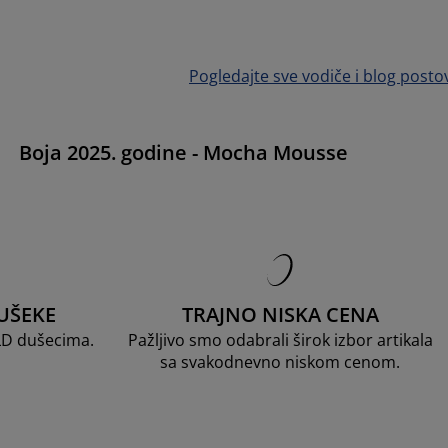
Pogledajte sve vodiče i blog posto
e
Boja 2025. godine - Mocha Mousse
UŠEKE
TRAJNO NISKA CENA
LD dušecima.
Pažljivo smo odabrali širok izbor artikala
sa svakodnevno niskom cenom.