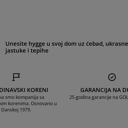
Unesite hygge u svoj dom uz ćebad, ukrasn
jastuke i tepihe
DINAVSKI KORENI
GARANCIJA NA D
ka smo kompanija sa
25 godina garancije na GO
kim korenima. Osnovano u
Danskoj 1979.