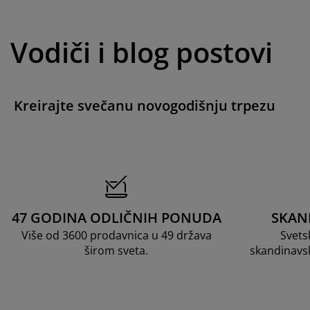
Vodiči i blog postovi
Kreirajte svečanu novogodišnju trpezu
47 GODINA ODLIČNIH PONUDA
SKAN
Više od 3600 prodavnica u 49 država
Svets
širom sveta.
skandinavs