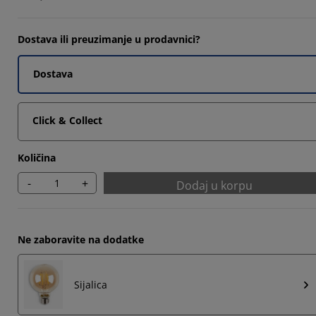
33334%
Dostava ili preuzimanje u prodavnici?
6667%
33334%
Dostava
Click & Collect
Količina
-
+
Dodaj u korpu
Ne zaboravite na dodatke
Sijalica