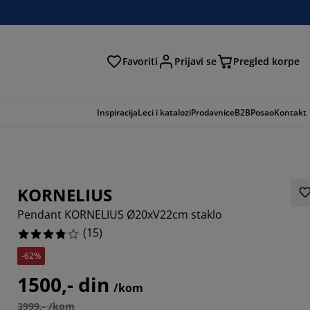
Favoriti
Prijavi se
Pregled korpe
ga
Inspiracija
Leci i katalozi
Prodavnice
B2B
Posao
Kontakt
KORNELIUS
Pendant KORNELIUS Ø20xV22cm staklo
(
15
)
-62%
66664%
1500,- din
/kom
3999,- /kom