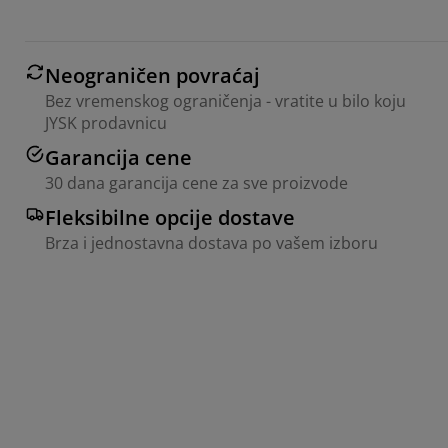
Neograničen povraćaj
Bez vremenskog ograničenja - vratite u bilo koju
JYSK prodavnicu
Garancija cene
30 dana garancija cene za sve proizvode
Fleksibilne opcije dostave
Brza i jednostavna dostava po vašem izboru