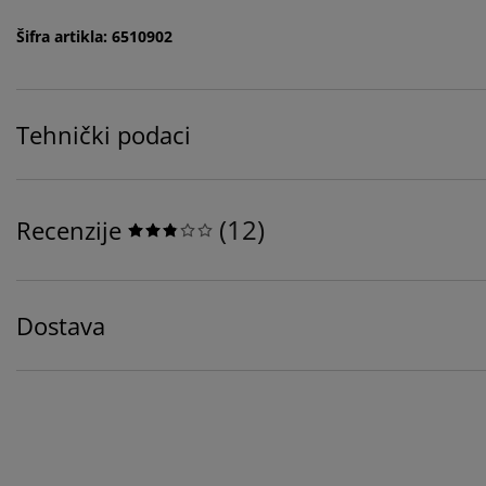
Šifra artikla: 6510902
Tehnički podaci
(
12
)
Recenzije
Dostava