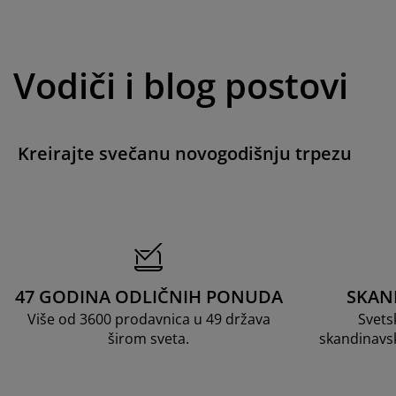
Vodiči i blog postovi
Kreirajte svečanu novogodišnju trpezu
47 GODINA ODLIČNIH PONUDA
SKAN
Više od 3600 prodavnica u 49 država
Svets
širom sveta.
skandinavs