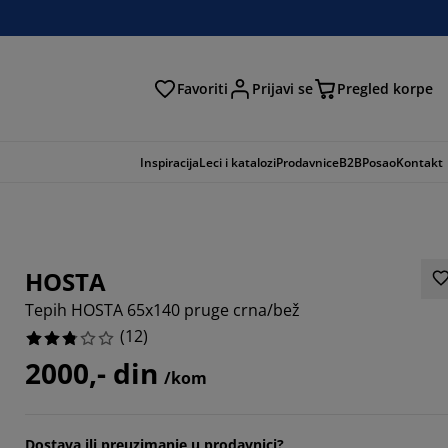
Favoriti
Prijavi se
Pregled korpe
ga
Inspiracija
Leci i katalozi
Prodavnice
B2B
Posao
Kontakt
HOSTA
Tepih HOSTA 65x140 pruge crna/bež
(
12
)
2000,- din
/kom
6667%
Dostava ili preuzimanje u prodavnici?