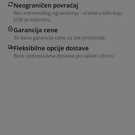
Neograničen povraćaj
Bez vremenskog ograničenja - vratite u bilo koju
JYSK prodavnicu
Garancija cene
30 dana garancija cene za sve proizvode
Fleksibilne opcije dostave
Brza i jednostavna dostava po vašem izboru