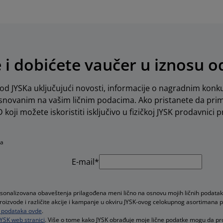
e i dobićete vaučer u iznosu 
d JYSKa uključujući novosti, informacije o nagradnim konku
novanim na vašim ličnim podacima. Ako pristanete da pri
koji možete iskoristiti isključivo u fizičkoj JYSK prodavnici pr
na
E-mail*
rsonalizovana obaveštenja prilagođena meni lično na osnovu mojih ličnih podatak
proizvode i različite akcije i kampanje u okviru JYSK-ovog celokupnog asortimana 
ih podataka ovde
.
JYSK web stranici
. Više o tome kako JYSK obrađuje moje lične podatke mogu da p