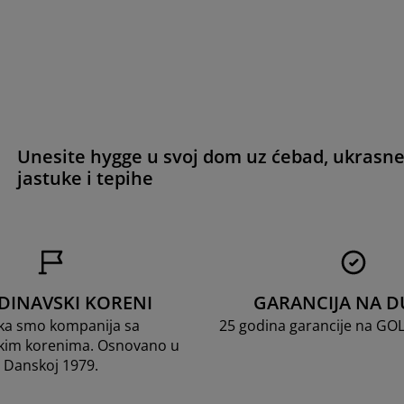
Unesite hygge u svoj dom uz ćebad, ukrasn
jastuke i tepihe
DINAVSKI KORENI
GARANCIJA NA D
ka smo kompanija sa
25 godina garancije na GO
kim korenima. Osnovano u
Danskoj 1979.