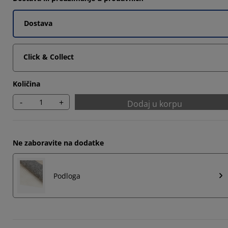
Dostava
3332%
Click & Collect
Količina
-
+
Dodaj u korpu
Ne zaboravite na dodatke
Podloga