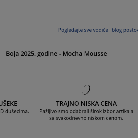
Pogledajte sve vodiče i blog posto
e
Boja 2025. godine - Mocha Mousse
UŠEKE
TRAJNO NISKA CENA
LD dušecima.
Pažljivo smo odabrali širok izbor artikala
sa svakodnevno niskom cenom.