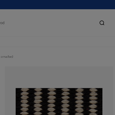
Pretra
 crna/bež
41.6666666666
0%