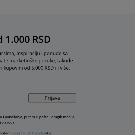
od 1.000 RSD
rsima, inspiraciju i ponude sa
mate marketinške poruke, takođe
i kupovini od 5.000 RSD ili više.
Prijava
a i ponašanja, putem e-pošte i drugih medija,
proizvoda.
ročitam u
Zaštiti ličnih podataka
.