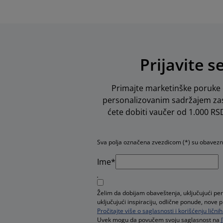
Prijavite s
Primajte marketinške poruke o
personalizovanim sadržajem zas
ćete dobiti vaučer od 1.000 RSD 
Sva polja označena zvezdicom (*) su obavez
Ime*
Želim da dobijam obaveštenja, uključujući pe
uključujući inspiraciju, odlične ponude, nove 
Pročitajte više o saglasnosti i korišćenju ličn
Uvek mogu da povučem svoju saglasnost na