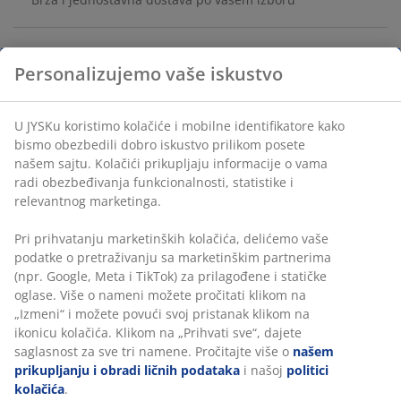
Bambus. Š50xV6xDub6 cm
Personalizujemo vaše iskustvo
Šifra artikla: 3670136
U JYSKu koristimo kolačiće i mobilne identifikatore kako
Uputstvo za montažu
bismo obezbedili dobro iskustvo prilikom posete
našem sajtu. Kolačići prikupljaju informacije o vama
radi obezbeđivanja funkcionalnosti, statistike i
relevantnog marketinga.
Tehnički podaci
Pri prihvatanju marketinških kolačića, delićemo vaše
podatke o pretraživanju sa marketinškim partnerima
(npr. Google, Meta i TikTok) za prilagođene i statičke
Recenzije
oglase. Više o nameni možete pročitati klikom na
„Izmeni“ i možete povući svoj pristanak klikom na
(
56
)
ikonicu kolačića. Klikom na „Prihvati sve“, dajete
saglasnost za sve tri namene. Pročitajte više o
našem
prikupljanju i obradi ličnih podataka
i našoj
politici
Dostava
kolačića
.