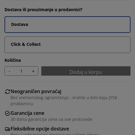
Dostava ili preuzimanje u prodavnici?
Dostava
Click & Collect
Količina
-
+
Dodaj u korpu
Neograničen povraćaj
Bez vremenskog ograničenja - vratite u bilo koju JYSK
prodavnicu
Garancija cene
30 dana garancija cene za sve proizvode
Fleksibilne opcije dostave
Brza i jednostavna dostava po vašem izboru