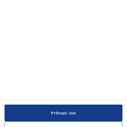
Kategorije
Kategorije
Korisnička služba
Korisnička služba
JYSK
JYSK
GLAVNA KANCELARIJA
Pratite JYSK
Prihvati sve