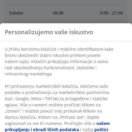
Subota
08
.
08
9:00 - 21:00
Nedelja
09
.
08
9:00 - 17:00
Personalizujemo vaše iskustvo
Ponedeljak
10
.
08
9:00 - 21:00
U JYSKu koristimo kolačiće i mobilne identifikatore kako
bismo obezbedili dobro iskustvo prilikom posete
Utorak
11
.
08
9:00 - 21:00
našem sajtu. Kolačići prikupljaju informacije o vama
radi obezbeđivanja funkcionalnosti, statistike i
relevantnog marketinga.
Sreda
12
.
08
9:00 - 21:00
Pri prihvatanju marketinških kolačića, delićemo vaše
četvrtak
13
.
08
9:00 - 21:00
podatke o pretraživanju sa marketinškim partnerima
(npr. Google, Meta i TikTok) za prilagođene i statičke
oglase. Više o nameni možete pročitati klikom na
„Izmeni“ i možete povući svoj pristanak klikom na
Kontakt
ikonicu kolačića. Klikom na „Prihvati sve“, dajete
saglasnost za sve tri namene. Pročitajte više o
našem
KORISNIČKA SLUŽBA
prikupljanju i obradi ličnih podataka
i našoj
politici