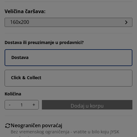
Veličina čaršava
:
160x200
Dostava ili preuzimanje u prodavnici?
Dostava
Click & Collect
Količina
-
+
Dodaj u korpu
Neograničen povraćaj
Bez vremenskog ograničenja - vratite u bilo koju JYSK