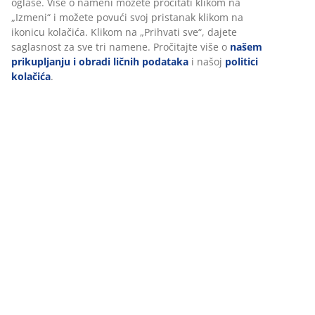
oglase. Više o nameni možete pročitati klikom na
Dostava
„Izmeni“ i možete povući svoj pristanak klikom na
ikonicu kolačića. Klikom na „Prihvati sve“, dajete
saglasnost za sve tri namene. Pročitajte više o
našem
prikupljanju i obradi ličnih podataka
i našoj
politici
kolačića
.