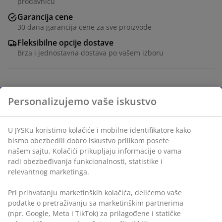
prodavnicu
Garancija cene
30 dana garancija cene za sve proizvode
Fleksibilne opcije dostave
Brza i jednostavna dostava po vašem izboru
Šifra artikla: 1424402
Personalizujemo vaše iskustvo
U JYSKu koristimo kolačiće i mobilne identifikatore kako
Tehnički podaci
bismo obezbedili dobro iskustvo prilikom posete
našem sajtu. Kolačići prikupljaju informacije o vama
radi obezbeđivanja funkcionalnosti, statistike i
relevantnog marketinga.
Recenzije
(
533
)
Pri prihvatanju marketinških kolačića, delićemo vaše
podatke o pretraživanju sa marketinškim partnerima
(npr. Google, Meta i TikTok) za prilagođene i statičke