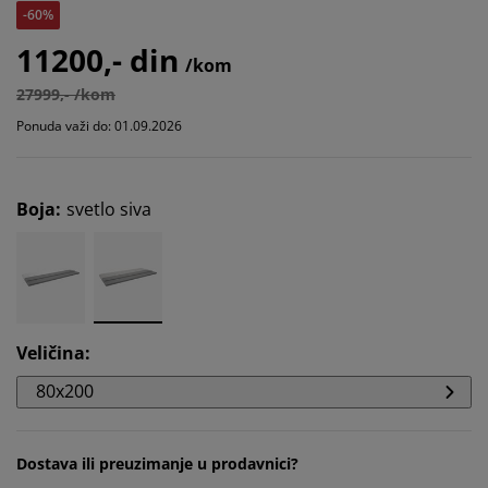
-60%
11200,- din
/kom
27999,- /kom
Ponuda važi do: 01.09.2026
Boja
:
svetlo siva
Veličina
:
80x200
Dostava ili preuzimanje u prodavnici?