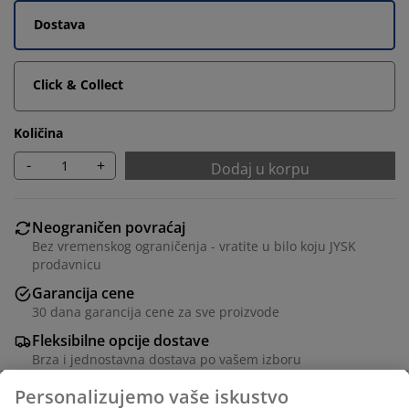
Dostava
Click & Collect
Količina
-
+
Dodaj u korpu
Neograničen povraćaj
Bez vremenskog ograničenja - vratite u bilo koju JYSK
prodavnicu
Garancija cene
30 dana garancija cene za sve proizvode
Fleksibilne opcije dostave
Brza i jednostavna dostava po vašem izboru