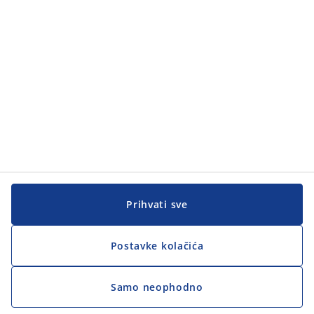
Korisnička služba
Korisnička služba
JYSK
JYSK
GLAVNA KANCELARIJA
Pratite JYSK