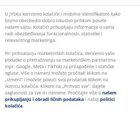
Naddušek sa jezgrom od AIR memorijske pene koja
smanjuje pritisak na telo i sa bambusnim ugljem koji
upija vlagu. AIR memorijska pena se oblikuje tačno
prema linijama tela, čak i u hladnijoj sredini za
spavanje. Navlaka je gusto prošivena AIR memorijskom
penom sa bambusnim ugljem i tretirana biocidom
GREENFIRST®. Visina 8 cm. 80x200 cm
Ovaj proizvod je tretiran biocidom GREENFIRST®, koji
sadrži aktivni sastojak Geraniol. Tretman Geraniolom
ima svojstva koja deluju protiv grinja. Geraniol je
klasifikovan kao supstanca koja izaziva preosetljivost
kože, tako da treba izbegavati direktan kontakt sa
kožom. Uvek prekrijte posteljinom kao što su jorganske
navlake, čaršavi i jastučnice.
Šifra artikla: 3439823