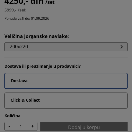
4250,- din
/set
5999,- /set
Ponuda važi do: 01.09.2026
Veličina jorganske navlake
:
200x220
Dostava ili preuzimanje u prodavnici?
Dostava
Click & Collect
Količina
-
+
Dodaj u korpu