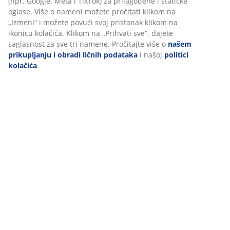
(
21
)
Personalizujemo vaše iskustvo
Dostava
U JYSKu koristimo kolačiće i mobilne identifikatore kako bismo
obezbedili dobro iskustvo prilikom posete našem sajtu. Kolačići
prikupljaju informacije o vama radi obezbeđivanja funkcionalnos
statistike i relevantnog marketinga.
Pri prihvatanju marketinških kolačića, delićemo vaše podatke o
pretraživanju sa marketinškim partnerima (npr. Google, Meta i
TikTok) za prilagođene i statičke oglase. Više o nameni možete
pročitati klikom na „Izmeni“ i možete povući svoj pristanak kliko
ikonicu kolačića. Klikom na „Prihvati sve“, dajete saglasnost za sv
namene. Pročitajte više o
našem prikupljanju i obradi ličnih
podataka
i našoj
politici kolačića
.