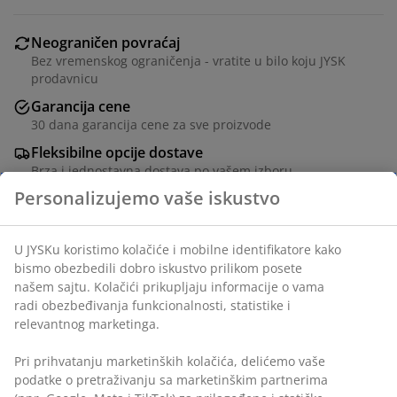
Neograničen povraćaj
Bez vremenskog ograničenja - vratite u bilo koju JYSK
prodavnicu
Garancija cene
30 dana garancija cene za sve proizvode
Fleksibilne opcije dostave
Brza i jednostavna dostava po vašem izboru
Šifra artikla: 1824082
Tehnički podaci
Recenzije