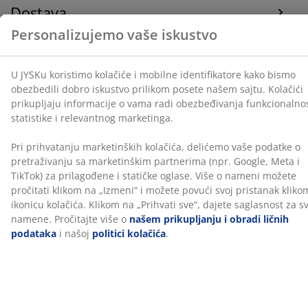
Dostava
„Izmeni“ i možete povući svoj pristanak klikom na
ikonicu kolačića. Klikom na „Prihvati sve“, dajete
saglasnost za sve tri namene. Pročitajte više o
našem
prikupljanju i obradi ličnih podataka
i našoj
politici
kolačića
.