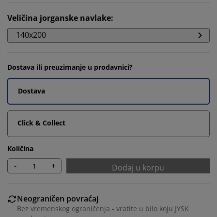
Veličina jorganske navlake
:
140x200
Dostava ili preuzimanje u prodavnici?
Dostava
Click & Collect
Količina
-
+
Dodaj u korpu
Neograničen povraćaj
Bez vremenskog ograničenja - vratite u bilo koju JYSK