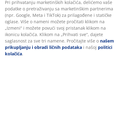
Tehnički podaci
Recenzije
(
3
)
Personalizujemo vaše iskustvo
Dostava
U JYSKu koristimo kolačiće i mobilne identifikatore kako bismo o
dobro iskustvo prilikom posete našem sajtu. Kolačići prikupljaju
informacije o vama radi obezbeđivanja funkcionalnosti, statistike
relevantnog marketinga.
Pri prihvatanju marketinških kolačića, delićemo vaše podatke o
pretraživanju sa marketinškim partnerima (npr. Google, Meta i T
prilagođene i statičke oglase. Više o nameni možete pročitati kl