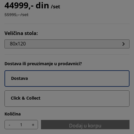
44999,- din
/set
55995,- /set
Veličina stola
:
80x120
Dostava ili preuzimanje u prodavnici?
Dostava
Click & Collect
Količina
-
+
Dodaj u korpu