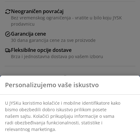
Neograničen povraćaj
Bez vremenskog ograničenja - vratite u bilo koju JYSK
prodavnicu
Garancija cene
30 dana garancija cene za sve proizvode
Fleksibilne opcije dostave
Brza i jednostavna dostava po vašem izboru
Sto: ukrasni furnir i čelik. Š80xD120xV75 cm. Stolice:
baršun i čelik.
Šifra artikla: S000379
Komplet se sastoji od sledećih artikala