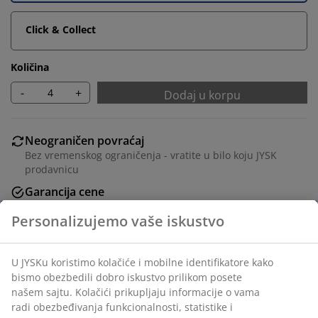
Click & Collect
Količina
-
+
Dodaj u korpu
Neograničen povraćaj
Bez vremenskog ograničenja - vratite u bilo koju JYSK
prodavnicu
Garancija cene
30 dana garancija cene za sve proizvode
Fleksibilne opcije dostave
Brza i jednostavna dostava po vašem izboru
Trpezarijska stolica sa podstavljenim sedištem i
naslonom od tkanine kari boje. Noge od čelika sa