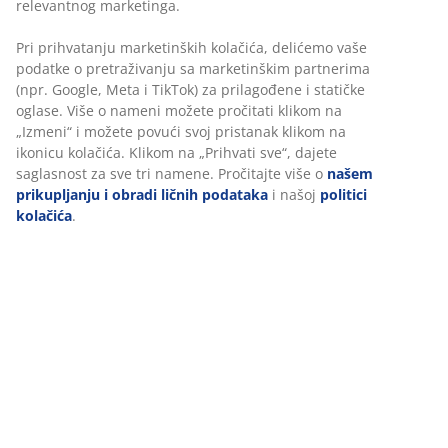
izgledom tamnog hrasta.
Šifra artikla: 3670491
Uputstvo za montažu
Tehnički podaci
Recenzije
(
241
)
Dostava