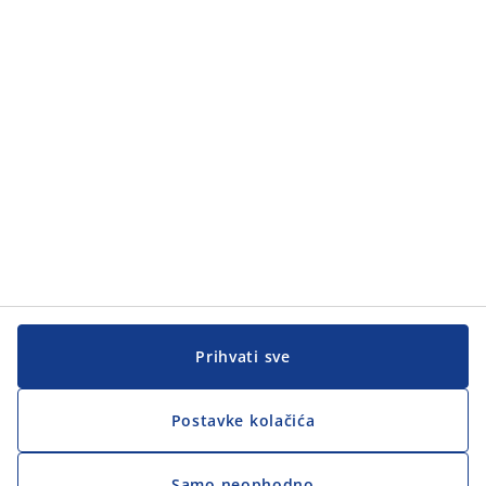
Kategorije
Korisnička služba
Korisnička služba
JYSK
JYSK
GLAVNA KANCELARIJA
Pratite JYSK