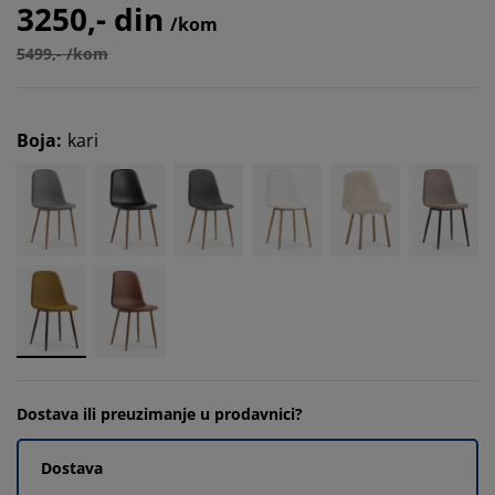
3250,- din
/kom
5499,- /kom
Boja
:
kari
Dostava ili preuzimanje u prodavnici?
Dostava