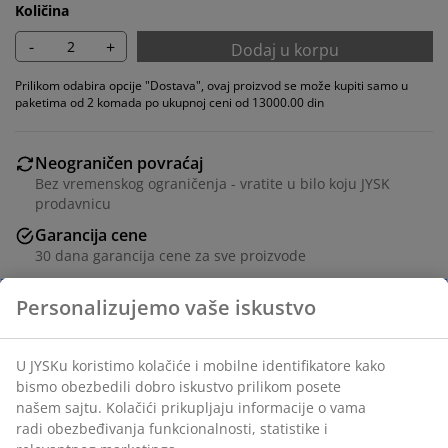
Količina
-
+
Dodaj u korpu
Prilikom odabira opcije "Dostava", ovaj proizvod se može kupiti samo u
paketima od 2 komada po ukupnoj ceni od 13000.00 din
Neograničen povraćaj
Bez vremenskog ograničenja - vratite u bilo koju JYSK
prodavnicu
Garancija cene
30 dana garancija cene za sve proizvode
Fleksibilne opcije dostave
Brza i jednostavna dostava po vašem izboru
Trpezarijska stolica sa naslonima za ruke koji pružaju
dodatnu podršku i udobnost. Stolica ima podstavljeno
sedište i naslon od tamno sive tkanine. Crne noge od
čelika.