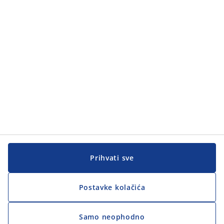
Kategorije
Korisnička služba
Korisnička služba
JYSK
JYSK
GLAVNA KANCELARIJA
Pratite JYSK