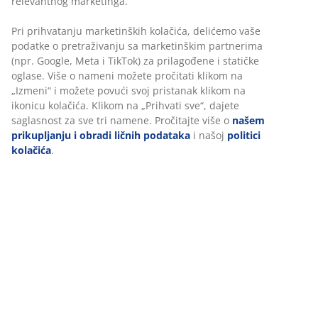
Šifra artikla: 3640126
Uputstvo za montažu
Tehnički podaci
Recenzije
(
270
)
Dostava
Personalizujemo vaše iskustvo
U JYSKu koristimo kolačiće i mobilne identifikatore kako bismo o