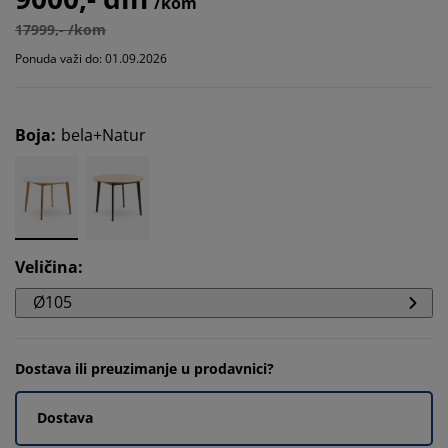
/kom
17999,- /kom
Ponuda važi do: 01.09.2026
Boja
:
bela+Natur
Veličina
:
Ø105
Dostava ili preuzimanje u prodavnici?
Dostava