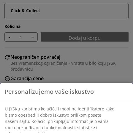
Click & Collect
Količina
-
+
Dodaj u korpu
Neograničen povraćaj
Bez vremenskog ograničenja - vratite u bilo koju JYSK
prodavnicu
Garancija cene
30 dana garancija cene za sve proizvode
Fleksibilne opcije dostave
Brza i jednostavna dostava po vašem izboru
Okrugli trpezarijski sto sa belom pločom od
medijapana i nogama od masivnog drveta. Drvo je