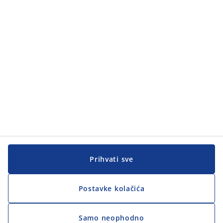
Kategorije
Korisnička služba
Korisnička služba
JYSK
JYSK
GLAVNA KANCELARIJA
Pratite JYSK