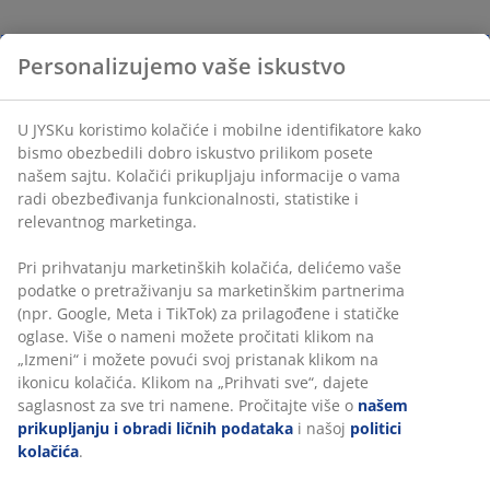
Personalizujemo vaše iskustvo
U JYSKu koristimo kolačiće i mobilne identifikatore kako
bismo obezbedili dobro iskustvo prilikom posete
našem sajtu. Kolačići prikupljaju informacije o vama
radi obezbeđivanja funkcionalnosti, statistike i
relevantnog marketinga.
Pri prihvatanju marketinških kolačića, delićemo vaše
podatke o pretraživanju sa marketinškim partnerima
(npr. Google, Meta i TikTok) za prilagođene i statičke
oglase. Više o nameni možete pročitati klikom na
„Izmeni“ i možete povući svoj pristanak klikom na
ikonicu kolačića. Klikom na „Prihvati sve“, dajete
saglasnost za sve tri namene. Pročitajte više o
našem
prikupljanju i obradi ličnih podataka
i našoj
politici
kolačića
.