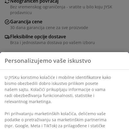
Neograničen povraćaj
Bez vremenskog ograničenja - vratite u bilo koju JYSK
prodavnicu
Garancija cene
30 dana garancija cene za sve proizvode
Fleksibilne opcije dostave
Brza i jednostavna dostava po vašem izboru
Šifra artikla: 5237202
Personalizujemo vaše iskustvo
U JYSKu koristimo kolačiće i mobilne identifikatore kako
bismo obezbedili dobro iskustvo prilikom posete našem
Tehnički podaci
sajtu. Kolačići prikupljaju informacije o vama radi
obezbeđivanja funkcionalnosti, statistike i relevantnog
marketinga.
Recenzije
Pri prihvatanju marketinških kolačića, delićemo vaše
(
0
)
podatke o pretraživanju sa marketinškim partnerima