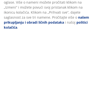
(npr. Google, Meta i TikTok) za prilagođene i statičke
oglase. Više o nameni možete pročitati klikom na
„Izmeni“ i možete povući svoj pristanak klikom na
Dostava
ikonicu kolačića. Klikom na „Prihvati sve“, dajete
saglasnost za sve tri namene. Pročitajte više o
našem
prikupljanju i obradi ličnih podataka
i našoj
politici
kolačića
.