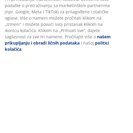
Tehnički podaci
Personalizujemo vaše iskustvo
Recenzije
U JYSKu koristimo kolačiće i mobilne identifikatore kako bismo
obezbedili dobro iskustvo prilikom posete našem sajtu. Kolačići
(
9
)
prikupljaju informacije o vama radi obezbeđivanja
funkcionalnosti, statistike i relevantnog marketinga.
Dostava
Pri prihvatanju marketinških kolačića, delićemo vaše podatke o
pretraživanju sa marketinškim partnerima (npr. Google, Meta i
TikTok) za prilagođene i statičke oglase. Više o nameni možete
pročitati klikom na „Izmeni“ i možete povući svoj pristanak kliko
na ikonicu kolačića. Klikom na „Prihvati sve“, dajete saglasnost z
sve tri namene. Pročitajte više o
našem prikupljanju i obradi
ličnih podataka
i našoj
politici kolačića
.