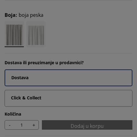
Boja
:
boja peska
Dostava ili preuzimanje u prodavnici?
Dostava
Click & Collect
Količina
-
+
Dodaj u korpu