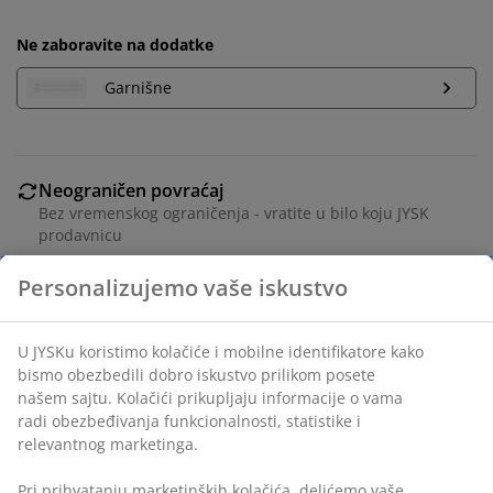
Ne zaboravite na dodatke
Garnišne
Neograničen povraćaj
Bez vremenskog ograničenja - vratite u bilo koju JYSK
prodavnicu
Garancija cene
30 dana garancija cene za sve proizvode
Fleksibilne opcije dostave
Brza i jednostavna dostava po vašem izboru
Šifra artikla: 5095707