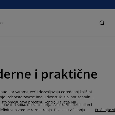
Pretra
erne i praktične
ude privatnost, već i dozvoljavaju određenoj količini
nje. Zebraste zavese imaju dvostruki sloj horizontalnih
 što omogućava preciznu kontrolu svetla i/ili
 spavaćih soba, do kancelarija. Ako tražite fleksibilan i
definitivno vredne razmatranja. Dolaze u više boja.
Pročitajte v
nih do klasičnih. Zahvaljujući jednostavnoj instalaciji i