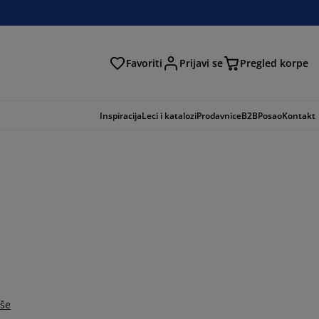
Favoriti
Prijavi se
Pregled korpe
ga
Inspiracija
Leci i katalozi
Prodavnice
B2B
Posao
Kontakt
iše