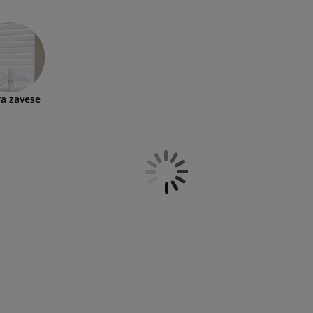
odate funkcionalnost i estetiku u svoj životni prostor.
a zavese