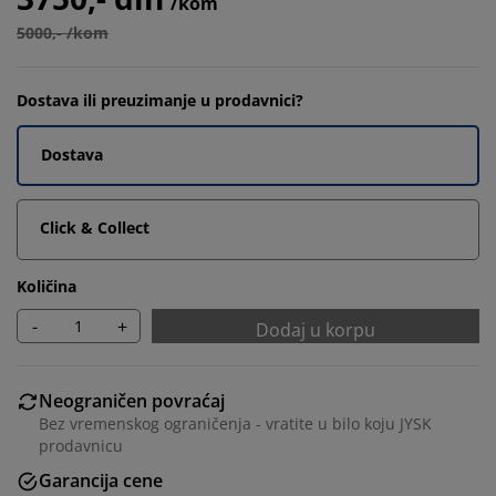
/kom
5000,- /kom
Dostava ili preuzimanje u prodavnici?
Dostava
Click & Collect
Količina
-
+
Dodaj u korpu
Neograničen povraćaj
Bez vremenskog ograničenja - vratite u bilo koju JYSK
prodavnicu
Garancija cene