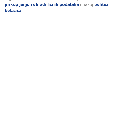
prikupljanju i obradi ličnih podataka
i našoj
politici
kolačića
.
Recenzije
(
60
)
Dostava