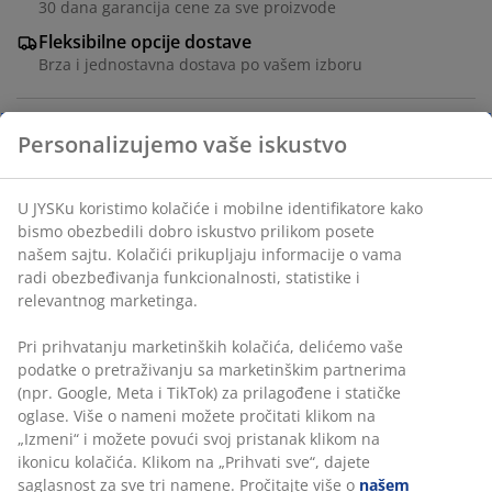
30 dana garancija cene za sve proizvode
Fleksibilne opcije dostave
Brza i jednostavna dostava po vašem izboru
Personalizujemo vaše iskustvo
Crna posuda za vatru minimalističkog dizajna, izrađena
od čelika, koja će vremenom razviti jedinstven
rustikalan izgled. Idealna za stvaranje tople i prijatne
U JYSKu koristimo kolačiće i mobilne identifikatore kako
atmosfere tokom okupljanja na otvorenom. Ø59xV16
bismo obezbedili dobro iskustvo prilikom posete
cm
našem sajtu. Kolačići prikupljaju informacije o vama
radi obezbeđivanja funkcionalnosti, statistike i
relevantnog marketinga.
Šifra artikla: 6400058
Pri prihvatanju marketinških kolačića, delićemo vaše
Uputstvo za montažu
podatke o pretraživanju sa marketinškim partnerima
(npr. Google, Meta i TikTok) za prilagođene i statičke
oglase. Više o nameni možete pročitati klikom na
„Izmeni“ i možete povući svoj pristanak klikom na
Tehnički podaci
ikonicu kolačića. Klikom na „Prihvati sve“, dajete
saglasnost za sve tri namene. Pročitajte više o
našem