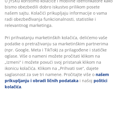
Zelena baštenska stolica sa oblikovanim sedištem od
plastike (90% reciklirana) sa UV-zaštitom koja sprečava
bledenje boje. Noge od nauljenog FSC™ tvrdog drveta.
Izdržljivo drvo je tretirano uljem kako bi se zaštitilo i
istakla njegova prirodna boja. Preporučuje se redovno
premazivanje drveta uljem kako bi se zadržala boja i
zaštitilo od vlage.
Šifra artikla: 3726249
Uputstvo za montažu
Tehnički podaci