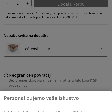
-
+
Dodaj u korpu
Prilikom odabira opcije "Dostava", ovaj proizvod se može kupiti samo u
paketima od 2 komada po ukupnoj ceni od 9500.00 din
Ne zaboravite na dodatke
Baštenski jastuci
Neograničen povraćaj
Bez vremenskog ograničenja - vratite u bilo koju JYSK
prodavnicu
Garancija cene
30 dana garancija cene za sve proizvode
Fleksibilne opcije dostave
Brza i jednostavna dostava po vašem izboru