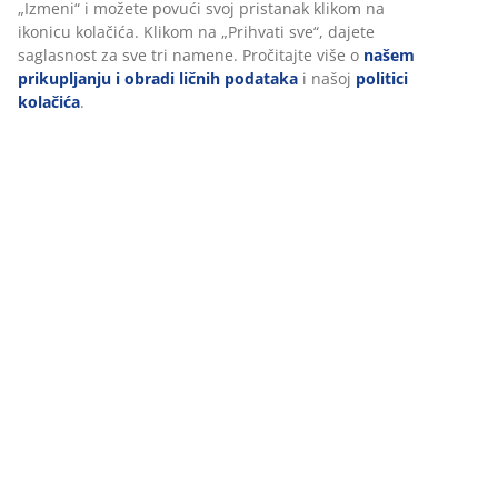
„Izmeni“ i možete povući svoj pristanak klikom na
Šifra artikla: 3726177
ikonicu kolačića. Klikom na „Prihvati sve“, dajete
saglasnost za sve tri namene. Pročitajte više o
našem
Uputstvo za montažu
prikupljanju i obradi ličnih podataka
i našoj
politici
kolačića
.
Tehnički podaci
Recenzije
(
3
)
Dostava