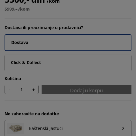
/kom
5999,- /kom
Dostava ili preuzimanje u prodavnici?
Dostava
Click & Collect
Količina
-
+
Dodaj u korpu
Ne zaboravite na dodatke
Baštenski jastuci