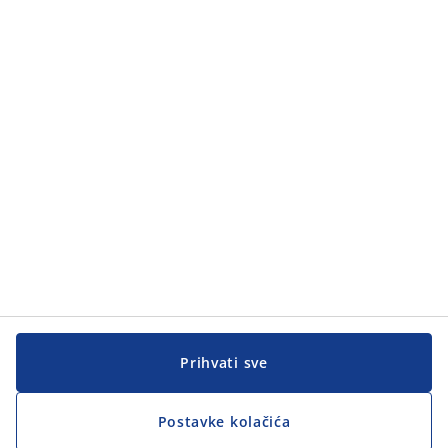
Kategorije
Kategorije
Korisnička služba
Korisnička služba
JYSK
JYSK
GLAVNA KANCELARIJA
Pratite JYSK
Prihvati sve
Postavke kolačića