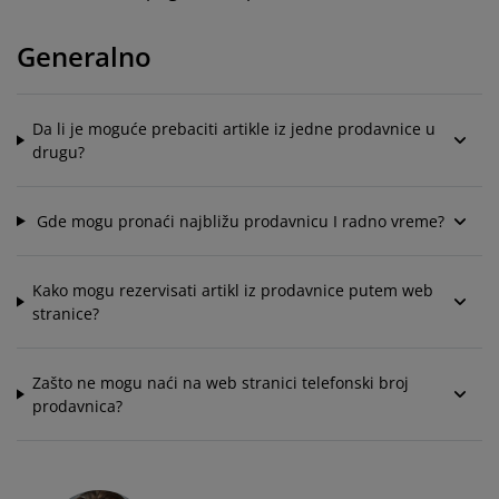
ega i zaštita nameštaja
poljna rasveta
aršavi
amovi kreveta
asveta
Generalno
ampovanje
rmari
aze kreveta sa prostorom za odlaganje
omaćinstvo
ameštaj za spavaću sobu
odnice
ečja soba
Da li je moguće prebaciti artikle iz jedne prodavnice u
drugu?
ečji dušeci
eš
Gde mogu pronaći najbližu prodavnicu I radno vreme?
čji kreveti
Kako mogu rezervisati artikl iz prodavnice putem web
stranice?
Zašto ne mogu naći na web stranici telefonski broj
prodavnica?