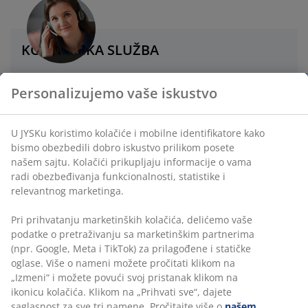
KORISNIČKA SLUŽBA
Live chat - Offline
Personalizujemo vaše iskustvo
+381 11 6555 945
U JYSKu koristimo kolačiće i mobilne identifikatore kako
bismo obezbedili dobro iskustvo prilikom posete
Četujte sa nama na Messengeru
našem sajtu. Kolačići prikupljaju informacije o vama
radi obezbeđivanja funkcionalnosti, statistike i
E-mail
relevantnog marketinga.
Pri prihvatanju marketinških kolačića, delićemo vaše
Radno vreme Korisničke službe
podatke o pretraživanju sa marketinškim partnerima
Ponedeljak - Petak: 08:00 - 16:00
(npr. Google, Meta i TikTok) za prilagođene i statičke
Subotom i nedeljom ne radimo
oglase. Više o nameni možete pročitati klikom na
Zbog održavanja sistema Korisnička služba neće
„Izmeni“ i možete povući svoj pristanak klikom na
biti dostupna u petak, 12. 6. 2026. Ponovo ćemo
ikonicu kolačića. Klikom na „Prihvati sve“, dajete
vam biti na raspolaganju od ponedeljka, 15. 6.
saglasnost za sve tri namene. Pročitajte više o
našem