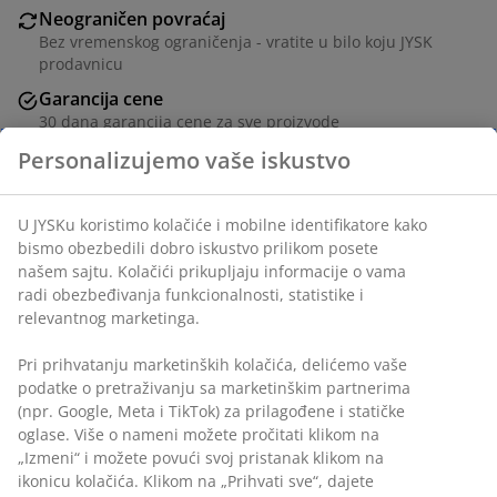
Neograničen povraćaj
Bez vremenskog ograničenja - vratite u bilo koju JYSK
prodavnicu
Garancija cene
30 dana garancija cene za sve proizvode
Fleksibilne opcije dostave
Personalizujemo vaše iskustvo
Brza i jednostavna dostava po vašem izboru
U JYSKu koristimo kolačiće i mobilne identifikatore kako
bismo obezbedili dobro iskustvo prilikom posete
Garnitura sa lenjivcem, od teddy tkanine. Sedište i
našem sajtu. Kolačići prikupljaju informacije o vama
naslon od pene. Fiksni ugaoni deo. Š223xV74xDub141
radi obezbeđivanja funkcionalnosti, statistike i
cm
relevantnog marketinga.
Šifra artikla: 3650128
Pri prihvatanju marketinških kolačića, delićemo vaše
podatke o pretraživanju sa marketinškim partnerima
Uputstvo za montažu
(npr. Google, Meta i TikTok) za prilagođene i statičke
oglase. Više o nameni možete pročitati klikom na
„Izmeni“ i možete povući svoj pristanak klikom na
ikonicu kolačića. Klikom na „Prihvati sve“, dajete