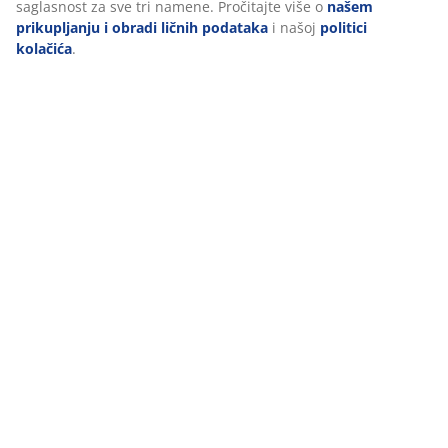
Tehnički podaci
saglasnost za sve tri namene. Pročitajte više o
našem
prikupljanju i obradi ličnih podataka
i našoj
politici
kolačića
.
Recenzije
(
39
)
Dostava