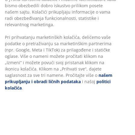
bismo obezbedili dobro iskustvo prilikom posete
našem sajtu. Kolačići prikupljaju informacije o vama
radi obezbeđivanja funkcionalnosti, statistike i
relevantnog marketinga.
Pri prihvatanju marketinških kolačića, delićemo vaše
podatke o pretraživanju sa marketinškim partnerima
(npr. Google, Meta i TikTok) za prilagođene i statičke
oglase. Više o nameni možete pročitati klikom na
„Izmeni“ i možete povući svoj pristanak klikom na
ikonicu kolačića. Klikom na „Prihvati sve“, dajete
saglasnost za sve tri namene. Pročitajte više o
našem
prikupljanju i obradi ličnih podataka
i našoj
politici
kolačića
.