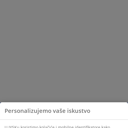
Personalizujemo vaše iskustvo
U JYSKu koristimo kolačiće i mobilne identifikatore kako