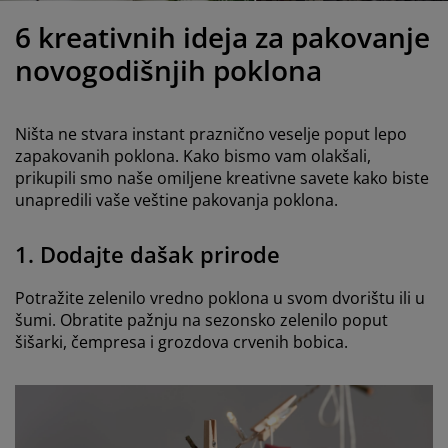
ega i zaštita nameštaja
poljna rasveta
aršavi
amovi kreveta
asveta
6 kreativnih ideja za pakovanje
ampovanje
rmari
aze kreveta sa prostorom za odlaganje
omaćinstvo
novogodišnjih poklona
ameštaj za spavaću sobu
odnice
ečja soba
Ništa ne stvara instant praznično veselje poput lepo
ečji dušeci
eš
zapakovanih poklona. Kako bismo vam olakšali,
prikupili smo naše omiljene kreativne savete kako biste
unapredili vaše veštine pakovanja poklona.
čji kreveti
1. Dodajte dašak prirode
Potražite zelenilo vredno poklona u svom dvorištu ili u
šumi. Obratite pažnju na sezonsko zelenilo poput
šišarki, čempresa i grozdova crvenih bobica.