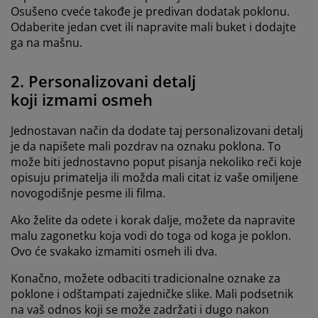
Osušeno cveće takođe je predivan dodatak poklonu.
Odaberite jedan cvet ili napravite mali buket i dodajte
ga na mašnu.
2. Personalizovani detalj
koji izmami osmeh
Jednostavan način da dodate taj personalizovani detalj
je da napišete mali pozdrav na oznaku poklona. To
može biti jednostavno poput pisanja nekoliko reči koje
opisuju primatelja ili možda mali citat iz vaše omiljene
novogodišnje pesme ili filma.
Ako želite da odete i korak dalje, možete da napravite
malu zagonetku koja vodi do toga od koga je poklon.
Ovo će svakako izmamiti osmeh ili dva.
Konačno, možete odbaciti tradicionalne oznake za
poklone i odštampati zajedničke slike. Mali podsetnik
na vaš odnos koji se može zadržati i dugo nakon