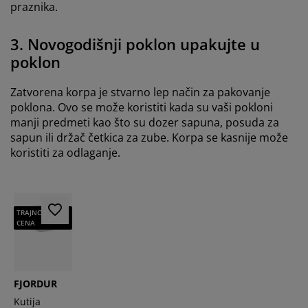
praznika.
3. Novogodišnji poklon upakujte u
poklon
Zatvorena korpa je stvarno lep način za pakovanje
poklona. Ovo se može koristiti kada su vaši pokloni
manji predmeti kao što su dozer sapuna, posuda za
sapun ili držač četkica za zube. Korpa se kasnije može
koristiti za odlaganje.
TRAJNO NISKA
CENA
FJORDUR
Kutija