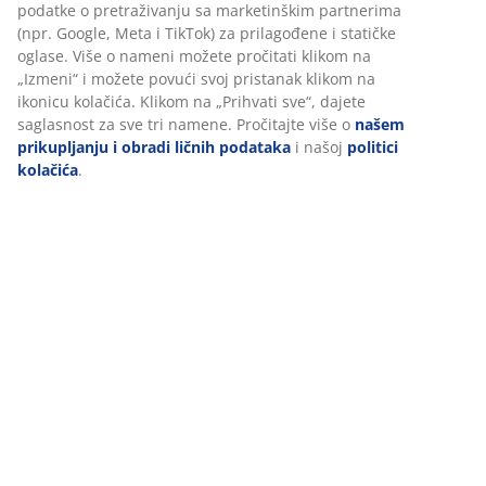
Izradite male perle u obliku zvezda, srca, jelke – samo
podatke o pretraživanju sa marketinškim partnerima
vaša mašta postavlja granicu. Možete ih koristiti kao
(npr. Google, Meta i TikTok) za prilagođene i statičke
poklon oznake, ali su odlični i kao dodatan ukras.
oglase. Više o nameni možete pročitati klikom na
Možete ih zalepiti na poklon papir ili dodati na traku za
„Izmeni“ i možete povući svoj pristanak klikom na
poklone.
ikonicu kolačića. Klikom na „Prihvati sve“, dajete
saglasnost za sve tri namene. Pročitajte više o
našem
prikupljanju i obradi ličnih podataka
i našoj
politici
kolačića
.