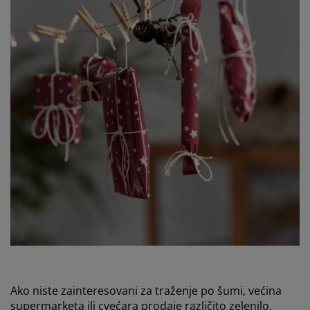
Ako niste zainteresovani za traženje po šumi, većina
supermarketa ili cvećara prodaje različito zelenilo.