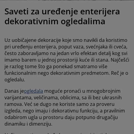
ega i zaštita nameštaja
poljna rasveta
aršavi
amovi kreveta
asveta
Saveti za uređenje enterijera
ampovanje
rmari
aze kreveta sa prostorom za odlaganje
omaćinstvo
dekorativnim ogledalima
ameštaj za spavaću sobu
odnice
ečja soba
Uz uobičajene dekoracije koje smo navikli da koristimo
ečji dušeci
eš
pri uređenju enterijera, poput vaza, svećnjaka ili cveća,
često zaboravljamo na jedan vrlo efektan detalj kog svi
imamo barem u jednoj prostoriji kuće ili stana. Najčešći
čji kreveti
je razlog tome što ga ponekad smatramo više
funkcionalnim nego dekorativnim predmetom. Reč je o
ogledalu.
Danas je
ogledala
moguće pronaći u mnogobrojnim
varijantama, veličinama, oblicima, sa ili bez ukrasnih
ramova. Već se dugo ne koriste samo za proveru
izgleda, nego imaju i dekorativnu funkciju, a pravilnim
odabirom ugla u prostoru daju potpuno drugačiju
dinamiku i dimenziju.