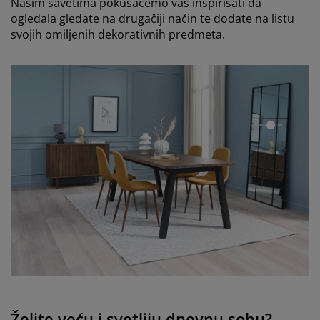
Našim savetima pokušaćemo vas inspirisati da
ogledala gledate na drugačiji način te dodate na listu
svojih omiljenih dekorativnih predmeta.
open
Želite veću i svetliju dnevnu sobu?