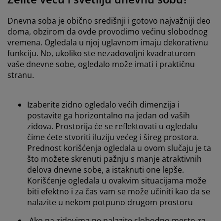
Dnevna soba je obično središnji i gotovo najvažniji deo
doma, obzirom da ovde provodimo većinu slobodnog
vremena. Ogledala u njoj uglavnom imaju dekorativnu
funkciju. No, ukoliko ste nezadovoljni kvadraturom
vaše dnevne sobe, ogledalo može imati i praktičnu
stranu.
Izaberite zidno ogledalo većih dimenzija i
postavite ga horizontalno na jedan od vaših
zidova. Prostorija će se reflektovati u ogledalu
čime ćete stvoriti iluziju većeg i šireg prostora.
Prednost korišćenja ogledala u ovom slučaju je ta
što možete skrenuti pažnju s manje atraktivnih
delova dnevne sobe, a istaknuti one lepše.
Korišćenje ogledala u ovakvim situacijama može
biti efektno i za čas vam se može učiniti kao da se
nalazite u nekom potpuno drugom prostoru
Ako na zidovima ne nalazite slobodno mesto za