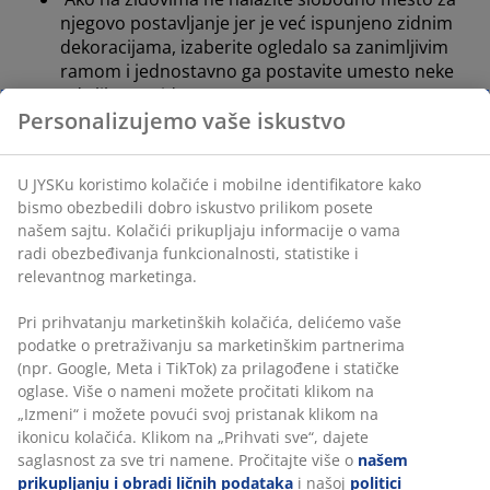
njegovo postavljanje jer je već ispunjeno zidnim
dekoracijama, izaberite ogledalo sa zanimljivim
ramom i jednostavno ga postavite umesto neke
od slika na zidu
Personalizujemo vaše iskustvo
Nezavisno o toga da li vašoj dnevnoj sobi
nedostaje dodatnog prostora ili ne, ogledalo uvek
može biti središnja tačka prostorije koja će
U JYSKu koristimo kolačiće i mobilne identifikatore kako
prostor estetski učiniti jedinstvenim. Izaberite
bismo obezbedili dobro iskustvo prilikom posete
ukrasna ogledala za zid originalnog, zanimljivog
našem sajtu. Kolačići prikupljaju informacije o vama
radi obezbeđivanja funkcionalnosti, statistike i
oblika i dizajna te ga stilski uskladite sa ostatkom
relevantnog marketinga.
nameštaja, vodeći računa o linijama, materijalima
i bojama koje već posedujete u prostoru
Pri prihvatanju marketinških kolačića, delićemo vaše
Istražite koje vrste ogledala su vam dostupne u
podatke o pretraživanju sa marketinškim partnerima
prodavnicama, i odlučite koji bi se oblici i stilovi
(npr. Google, Meta i TikTok) za prilagođene i statičke
najbolje uklopili u vaš prostor. Vodite računa i o
oglase. Više o nameni možete pročitati klikom na
„Izmeni“ i možete povući svoj pristanak klikom na
njegovoj veličini te ostalim dekoracijama na zidu.
ikonicu kolačića. Klikom na „Prihvati sve“, dajete
Možda da ga kombinujete uz manje slike ili zidne
saglasnost za sve tri namene. Pročitajte više o
našem
satove?
prikupljanju i obradi ličnih podataka
i našoj
politici