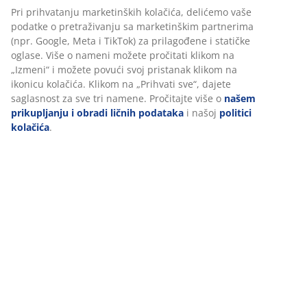
Pri prihvatanju marketinških kolačića, delićemo vaše
podatke o pretraživanju sa marketinškim partnerima
(npr. Google, Meta i TikTok) za prilagođene i statičke
oglase. Više o nameni možete pročitati klikom na
„Izmeni“ i možete povući svoj pristanak klikom na
ikonicu kolačića. Klikom na „Prihvati sve“, dajete
saglasnost za sve tri namene. Pročitajte više o
našem
prikupljanju i obradi ličnih podataka
i našoj
politici
kolačića
.
Kako u JYSKu nastaju Stručnjaci za kulturu
spavanja?
U JYSKu pronalazimo rešenje za san u skladu sa vašim
ličnim potrebama. Evo kako!
Pročitajte više