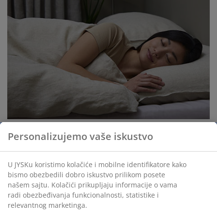
Proizvodi za spavanje koji će vas rashladiti
Personalizujemo vaše iskustvo
Lista sa 8 stavki i proizvodima koji vam mogu pomoći
da smanjite temperaturu u spavaćoj sobi.
U JYSKu koristimo kolačiće i mobilne identifikatore kako
Pročitajte više
bismo obezbedili dobro iskustvo prilikom posete
našem sajtu. Kolačići prikupljaju informacije o vama
radi obezbeđivanja funkcionalnosti, statistike i
relevantnog marketinga.