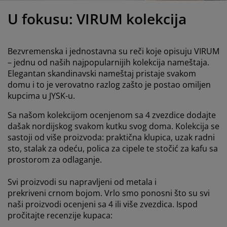
ega i zaštita nameštaja
poljna rasveta
aršavi
amovi kreveta
asveta
U fokusu: VIRUM kolekcija
ampovanje
rmari
aze kreveta sa prostorom za odlaganje
omaćinstvo
Bezvremenska i jednostavna su reči koje opisuju VIRUM
ameštaj za spavaću sobu
odnice
ečja soba
– jednu od naših najpopularnijih kolekcija nameštaja.
Elegantan skandinavski nameštaj pristaje svakom
ečji dušeci
eš
domu i to je verovatno razlog zašto je postao omiljen
kupcima u JYSK-u.
čji kreveti
Sa našom kolekcijom ocenjenom sa 4 zvezdice dodajte
dašak nordijskog svakom kutku svog doma. Kolekcija se
sastoji od više proizvoda: praktična klupica, uzak radni
sto, stalak za odeću, polica za cipele te stočić za kafu sa
prostorom za odlaganje.
Svi proizvodi su napravljeni od metala i
prekriveni crnom bojom. Vrlo smo ponosni što su svi
naši proizvodi ocenjeni sa 4 ili više zvezdica. Ispod
pročitajte recenzije kupaca: