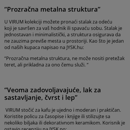
“Prozračna metalna struktura”
U VIRUM kolekciji možete pronaći stalak za odeću
koji je savršen za vaš hodnik ili spavaću sobu. Stalak je
jednostavan i minimalistički, a struktura osigurava da
ne zauzima previše mesta u prostoriji. Kao što je jedan
od naših kupaca napisao na JYSK.hu:
“Prozračna metalna struktura, ne može nositi pretežak
teret, ali prikladna za ono čemu služi. “
“Veoma zadovoljavajuće, lak za
sastavljanje, čvrst i lep”
VIRUM stočić za kafu je ujedno i moderan i praktičan.
Koristite policu za časopise i knjige ili stilizujte sa
nekoliko biljaka ili dekorativnom keramikom. Korisnik je
ostavio recenziju na JYSK.no: