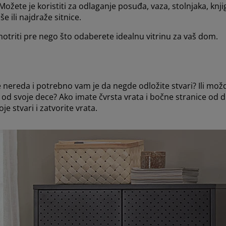
žete je koristiti za odlaganje posuđa, vaza, stolnjaka, knjig
še ili najdraže sitnice.
triti pre nego što odaberete idealnu vitrinu za vaš dom.
te nereda i potrebno vam je da negde odložite stvari? Ili možd
na od svoje dece? Ako imate čvrsta vrata i bočne stranice od 
e stvari i zatvorite vrata.