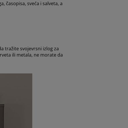
a, časopisa, sveća i salveta, a
a tražite svojevrsni izlog za
drveta ili metala, ne morate da