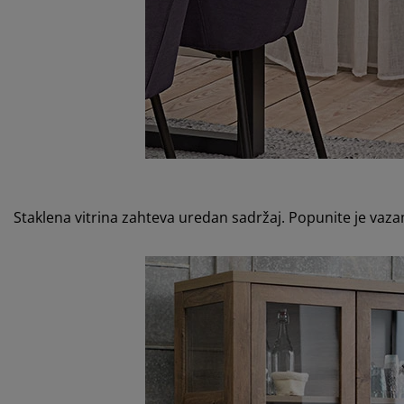
Staklena vitrina zahteva uredan sadržaj. Popunite je va