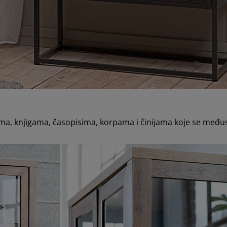
zama, knjigama, časopisima, korpama i činijama koje se me