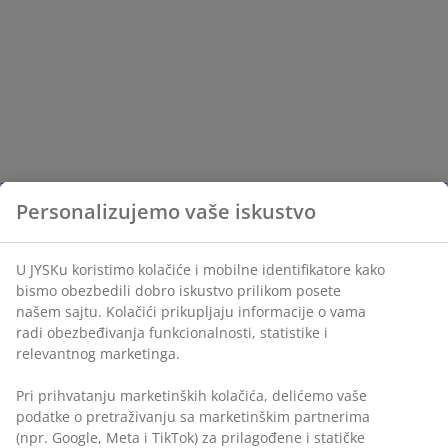
Personalizujemo vaše iskustvo
U JYSKu koristimo kolačiće i mobilne identifikatore kako
bismo obezbedili dobro iskustvo prilikom posete
našem sajtu. Kolačići prikupljaju informacije o vama
radi obezbeđivanja funkcionalnosti, statistike i
relevantnog marketinga.
Pri prihvatanju marketinških kolačića, delićemo vaše
podatke o pretraživanju sa marketinškim partnerima
(npr. Google, Meta i TikTok) za prilagođene i statičke