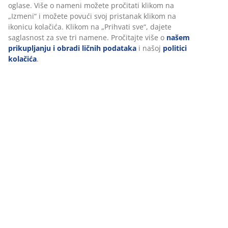
oglase. Više o nameni možete pročitati klikom na
„Izmeni“ i možete povući svoj pristanak klikom na
ikonicu kolačića. Klikom na „Prihvati sve“, dajete
saglasnost za sve tri namene. Pročitajte više o
našem
prikupljanju i obradi ličnih podataka
i našoj
politici
kolačića
.