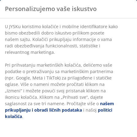
pristup svim proizvodima koji su isključivo dostupni online.
Personalizujemo vaše iskustvo
Kontaktirajte nas
U JYSKu koristimo kolačiće i mobilne identifikatore kako
bismo obezbedili dobro iskustvo prilikom posete
našem sajtu. Kolačići prikupljaju informacije o vama
radi obezbeđivanja funkcionalnosti, statistike i
Kupovina:
relevantnog marketinga.
Ormari
|
Vitrine
|
Dušeci
|
Police
|
Sedeće garniture
Pri prihvatanju marketinških kolačića, delićemo vaše
podatke o pretraživanju sa marketinškim partnerima
Nazad na slučajeve klijenata
(npr. Google, Meta i TikTok) za prilagođene i statičke
oglase. Više o nameni možete pročitati klikom na
Business
„Izmeni“ i možete povući svoj pristanak klikom na
JYSK B2B
to
ikonicu kolačića. Klikom na „Prihvati sve“, dajete
saglasnost za sve tri namene. Pročitajte više o
našem
Business
prikupljanju i obradi ličnih podataka
i našoj
politici
kolačića
.