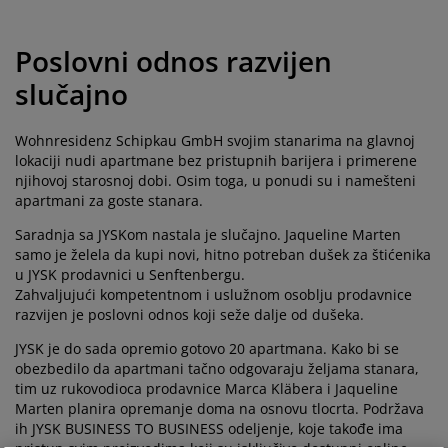
ega i zaštita nameštaja
poljna rasveta
aršavi
amovi kreveta
asveta
Poslovni odnos razvijen
ampovanje
rmari
aze kreveta sa prostorom za odlaganje
omaćinstvo
slučajno
ameštaj za spavaću sobu
odnice
ečja soba
Wohnresidenz Schipkau GmbH svojim stanarima na glavnoj
ečji dušeci
eš
lokaciji nudi apartmane bez pristupnih barijera i primerene
njihovoj starosnoj dobi. Osim toga, u ponudi su i namešteni
čji kreveti
apartmani za goste stanara.
Saradnja sa JYSKom nastala je slučajno. Jaqueline Marten
samo je želela da kupi novi, hitno potreban dušek za štićenika
u JYSK prodavnici u Senftenbergu.
Zahvaljujući kompetentnom i uslužnom osoblju prodavnice
razvijen je poslovni odnos koji seže dalje od dušeka.
JYSK je do sada opremio gotovo 20 apartmana. Kako bi se
obezbedilo da apartmani tačno odgovaraju željama stanara,
tim uz rukovodioca prodavnice Marca Kläbera i Jaqueline
Marten planira opremanje doma na osnovu tlocrta. Podržava
ih JYSK BUSINESS TO BUSINESS odeljenje, koje takođe ima