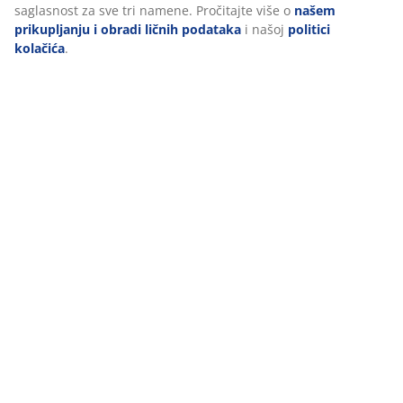
saglasnost za sve tri namene. Pročitajte više o
našem
prikupljanju i obradi ličnih podataka
i našoj
politici
kolačića
.