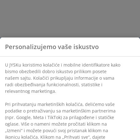
Personalizujemo vaše iskustvo
U JYSKu koristimo kolačiće i mobilne identifikatore kako
bismo obezbedili dobro iskustvo prilikom posete
našem sajtu. Kolačići prikupljaju informacije o vama
radi obezbeđivanja funkcionalnosti, statistike i
relevantnog marketinga.
Pri prihvatanju marketinških kolačića, delićemo vaše
podatke o pretraživanju sa marketinškim partnerima
(npr. Google, Meta i TikTok) za prilagođene i statičke
oglase. Više o nameni možete pročitati klikom na
„Izmeni“ i možete povući svoj pristanak klikom na
ikonicu kolačića. Klikom na „Prihvati sve“, dajete