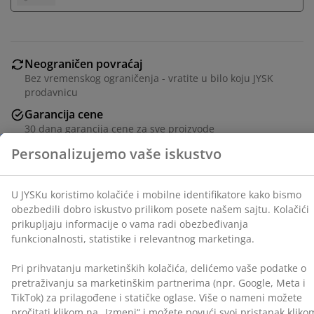
U JYSKu koristimo kolačiće i mobilne identifikatore kako
bismo obezbedili dobro iskustvo prilikom posete
našem sajtu. Kolačići prikupljaju informacije o vama
radi obezbeđivanja funkcionalnosti, statistike i
Neograničen povraćaj
relevantnog marketinga.
Bez vremenskog ograničenja - vratite u bilo koju JYSK
prodavnicu
Pri prihvatanju marketinških kolačića, delićemo vaše
podatke o pretraživanju sa marketinškim partnerima
Garancija cene
(npr. Google, Meta i TikTok) za prilagođene i statičke
30 dana garancija cene za sve proizvode
oglase. Više o nameni možete pročitati klikom na
Fleksibilne opcije dostave
„Izmeni“ i možete povući svoj pristanak klikom na
Brza i jednostavna dostava po vašem izboru
ikonicu kolačića. Klikom na „Prihvati sve“, dajete
saglasnost za sve tri namene. Pročitajte više o
našem
prikupljanju i obradi ličnih podataka
i našoj
politici
kolačića
.
Šifra artikla: 2137526
Tehnički podaci