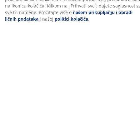
Recenzije
(
46
)
O brendu
Dostava