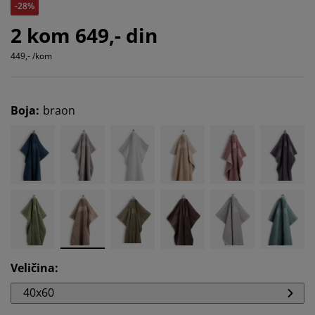
-28%
2 kom 649,- din
449,- /kom
Boja
:
braon
Veličina
:
40x60