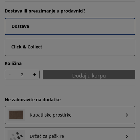
Dostava ili preuzimanje u prodavnici?
Dostava
Click & Collect
Količina
-
+
Dodaj u korpu
Ne zaboravite na dodatke
Kupatilske prostirke
Personalizujemo vaše iskustvo
Držač za peškire