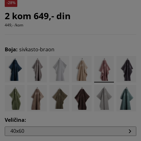
-28%
2 kom 649,- din
449,- /kom
Boja
:
sivkasto-braon
Veličina
:
40x60