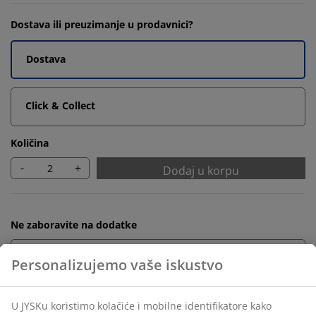
Dostava ili preuzimanje u prodavnici?
Dostava
Click & Collect
Količina
-
+
Dodaj u korpu
Ne zaboravite na dodatke
Držač za peškire