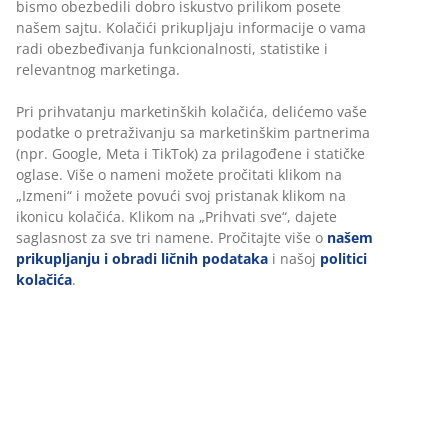
Neograničen povraćaj
Bez vremenskog ograničenja - vratite u bilo koju JYSK
prodavnicu
Garancija cene
30 dana garancija cene za sve proizvode
Fleksibilne opcije dostave
Brza i jednostavna dostava po vašem izboru
Šifra artikla: 2117125
Tehnički podaci
Recenzije
(
128
)