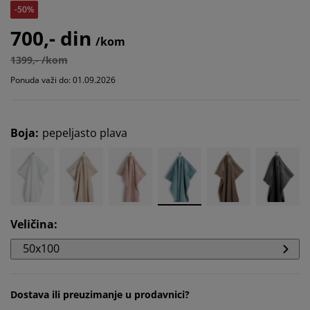
-50%
700,- din
/kom
1399,- /kom
Ponuda važi do: 01.09.2026
Boja
:
pepeljasto plava
Veličina
:
50x100
Dostava ili preuzimanje u prodavnici?