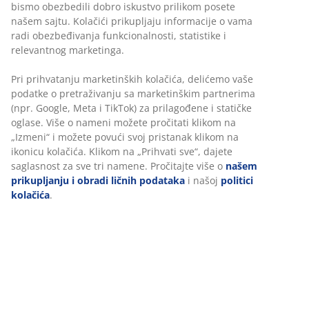
bismo obezbedili dobro iskustvo prilikom posete
našem sajtu. Kolačići prikupljaju informacije o vama
Neograničen povraćaj
radi obezbeđivanja funkcionalnosti, statistike i
Bez vremenskog ograničenja - vratite u bilo koju JYSK
relevantnog marketinga.
prodavnicu
Garancija cene
Pri prihvatanju marketinških kolačića, delićemo vaše
30 dana garancija cene za sve proizvode
podatke o pretraživanju sa marketinškim partnerima
Fleksibilne opcije dostave
(npr. Google, Meta i TikTok) za prilagođene i statičke
Brza i jednostavna dostava po vašem izboru
oglase. Više o nameni možete pročitati klikom na
„Izmeni“ i možete povući svoj pristanak klikom na
ikonicu kolačića. Klikom na „Prihvati sve“, dajete
saglasnost za sve tri namene. Pročitajte više o
našem
Šifra artikla: 2114561
prikupljanju i obradi ličnih podataka
i našoj
politici
kolačića
.
Tehnički podaci
Recenzije