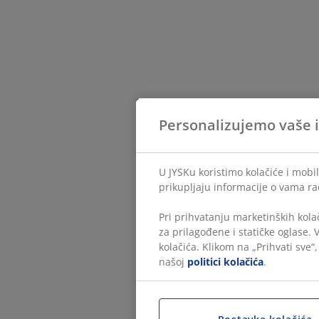
Personalizujemo vaše 
U JYSKu koristimo kolačiće i mobi
prikupljaju informacije o vama ra
Pri prihvatanju marketinških kola
za prilagođene i statičke oglase.
kolačića. Klikom na „Prihvati sve“
našoj
politici kolačića
.