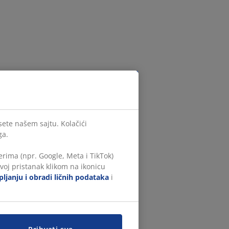
sete našem sajtu. Kolačići
ga.
rima (npr. Google, Meta i TikTok)
voj pristanak klikom na ikonicu
ljanju i obradi ličnih podataka
i