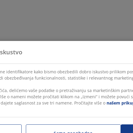
iskustvo
lne identifikatore kako bismo obezbedili dobro iskustvo prilikom po
di obezbeđivanja funkcionalnosti, statistike i relevantnog marketin
čića, delićemo vaše podatke o pretraživanju sa marketinškim partne
 Više o nameni možete pročitati klikom na „Izmeni“ i možete povući s
, dajete saglasnost za sve tri namene. Pročitajte više o
našem prikup