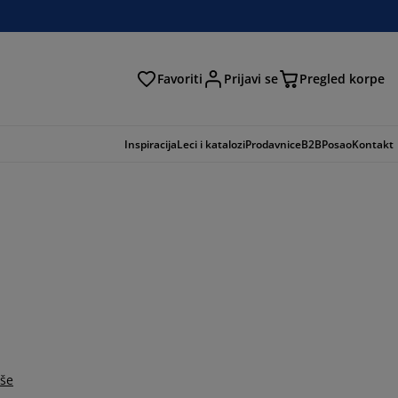
Favoriti
Prijavi se
Pregled korpe
ga
Inspiracija
Leci i katalozi
Prodavnice
B2B
Posao
Kontakt
iše