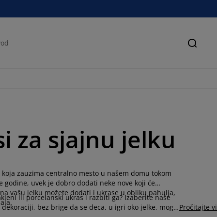
Pretra
 za sjajnu jelku
e, koja zauzima centralno mesto u našem domu tokom
e godine, uvek je dobro dodati neke nove koji će
 na vašu jelku možete dodati i ukrase u obliku pahulja,
kleni ili porcelanski ukras i razbiti ga? Izaberite naše
ala.
 dekoraciji, bez brige da se deca, u igri oko jelke, mogu
Pročitajte v