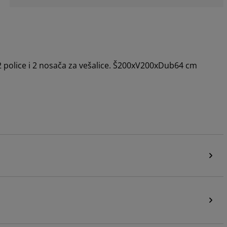
 2 police i 2 nosača za vešalice. Š200xV200xDub64 cm