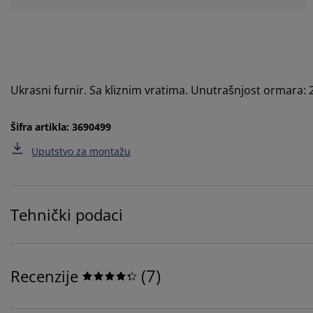
Ukrasni furnir. Sa kliznim vratima. Unutrašnjost ormara:
Šifra artikla: 3690499
Uputstvo za montažu
Tehnički podaci
(
7
)
Recenzije