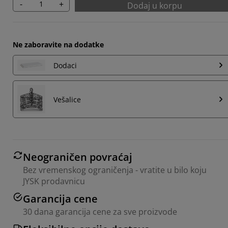
-
+
Dodaj u korpu
Ne zaboravite na dodatke
Dodaci
Vešalice
Neograničen povraćaj
Bez vremenskog ograničenja - vratite u bilo koju
JYSK prodavnicu
Garancija cene
30 dana garancija cene za sve proizvode