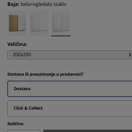
Boja
:
bela+ogledalo staklo
14285%
Veličina
:
200x200
Dostava ili preuzimanje u prodavnici?
Dostava
Click & Collect
Količina