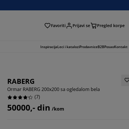
Favoriti
Prijavi se
Pregled korpe
ga
Inspiracija
Leci i katalozi
Prodavnice
B2B
Posao
Kontakt
RABERG
Ormar RABERG 200x200 sa ogledalom bela
(
7
)
50000,- din
/kom
42854%
42854%