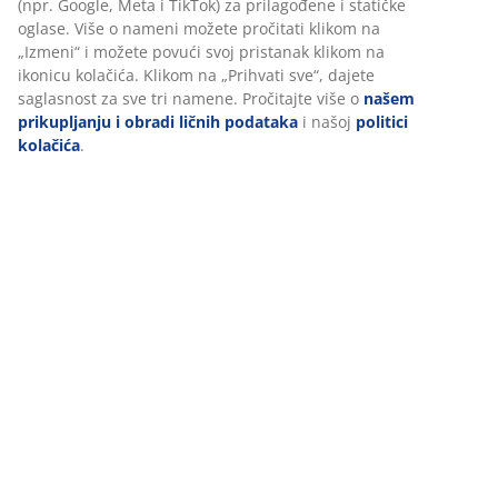
(npr. Google, Meta i TikTok) za prilagođene i statičke
(
63
)
oglase. Više o nameni možete pročitati klikom na
„Izmeni“ i možete povući svoj pristanak klikom na
ikonicu kolačića. Klikom na „Prihvati sve“, dajete
Dostava
saglasnost za sve tri namene. Pročitajte više o
našem
prikupljanju i obradi ličnih podataka
i našoj
politici
kolačića
.