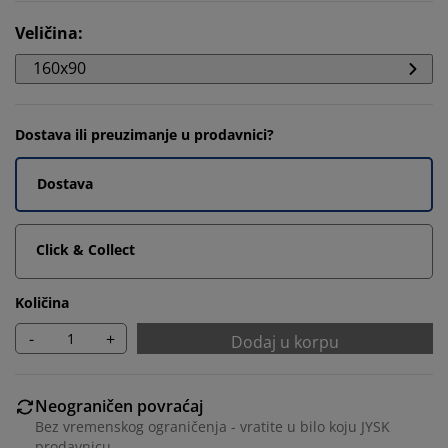
Veličina
:
160x90
Dostava ili preuzimanje u prodavnici?
Dostava
Click & Collect
Količina
-
+
Dodaj u korpu
Neograničen povraćaj
Bez vremenskog ograničenja - vratite u bilo koju JYSK
prodavnicu