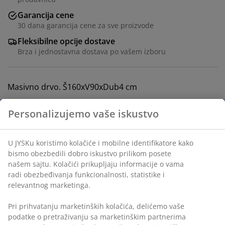
Garancija cene
30 dana garancija cene za sve proizvode
Fleksibilne opcije dostave
Brza i jednostavna dostava po vašem izboru
Masivno drvo. Š160xV90xDub4 cm
Personalizujemo vaše iskustvo
Šifra artikla: 3690349
Uputstvo za montažu
U JYSKu koristimo kolačiće i mobilne identifikatore kako
bismo obezbedili dobro iskustvo prilikom posete
našem sajtu. Kolačići prikupljaju informacije o vama
Tehnički podaci
radi obezbeđivanja funkcionalnosti, statistike i
relevantnog marketinga.
Pri prihvatanju marketinških kolačića, delićemo vaše
Recenzije
podatke o pretraživanju sa marketinškim partnerima