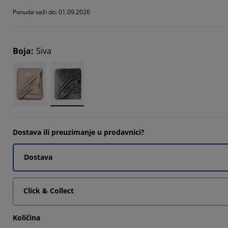
003%
Ponuda važi do: 01.09.2026
6006%
4024%
Boja
:
Siva
Dostava ili preuzimanje u prodavnici?
Dostava
Click & Collect
Količina