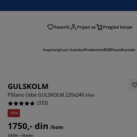
Favoriti
Prijavi se
Pregled korpe
ga
Inspiracija
Leci i katalozi
Prodavnice
B2B
Posao
Kontakt
GULSKOLM
Plišano ćebe GULSKOLM 220x240 siva
(
333
)
-50%
619%
1750,- din
/kom
808%
3499,- /kom