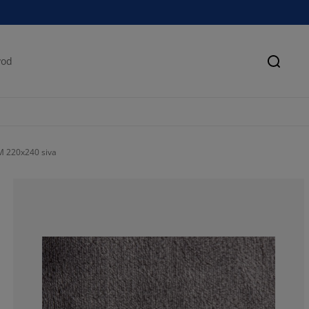
Pretra
M 220x240 siva
86.18618618618
7.807807807807