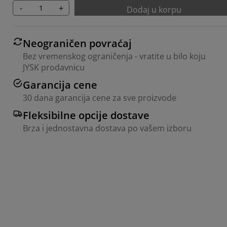
-
+
Dodaj u korpu
Neograničen povraćaj
Bez vremenskog ograničenja - vratite u bilo koju
JYSK prodavnicu
Garancija cene
30 dana garancija cene za sve proizvode
Fleksibilne opcije dostave
Brza i jednostavna dostava po vašem izboru