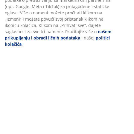
Recenzije
(
306
)
Dostava
Personalizujemo vaše iskustvo
U JYSKu koristimo kolačiće i mobilne identifikatore kako bismo o
iskustvo prilikom posete našem sajtu. Kolačići prikupljaju infor