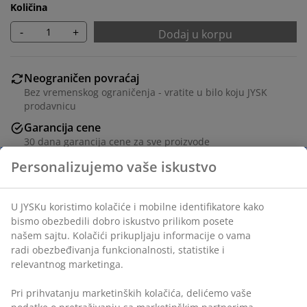
Količina
-
+
Dodaj u korpu
Neograničen povraćaj
Bez vremenskog ograničenja - vratite u bilo koju JYSK
prodavnicu
Garancija cene
30 dana garancija cene za sve proizvode
Fleksibilne opcije dostave
Brza i jednostavna dostava po vašem izboru
Šifra artikla: 4541308
Tehnički podaci